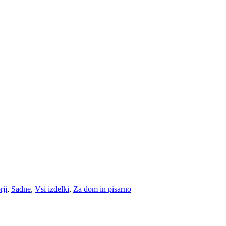
rji
,
Sadne
,
Vsi izdelki
,
Za dom in pisarno