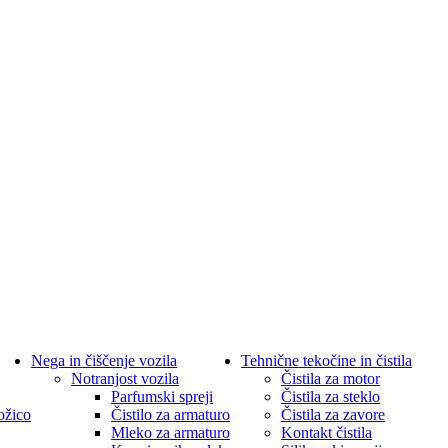
Nega in čiščenje vozila
Tehnične tekočine in čistila
Notranjost vozila
Čistila za motor
Parfumski spreji
Čistila za steklo
ožico
Čistilo za armaturo
Čistila za zavore
Mleko za armaturo
Kontakt čistila