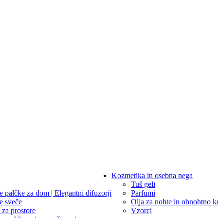
Kozmetika in osebna nega
Tuš geli
e palčke za dom | Elegantni difuzorji
Parfumi
e sveče
Olja za nohte in obnohtno k
 za prostore
Vzorci