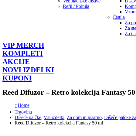
Ventilacijske dišave
Dišav
Refil / Polnila
Komple
Vzorc
Čistila
Za po
Za st
Za tla
VIP MERCH
KOMPLETI
AKCIJE
NOVI IZDELKI
KUPONI
Reed Difuzor – Retro kolekcija Fantasy 50
Home
Trgovina
Dišeče palčke
,
Vsi izdelki
,
Za dom in pisarno
,
Dišeče palčke za
Reed Difuzor – Retro kolekcija Fantasy 50 ml