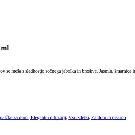
 ml
usov se meša s sladkostjo sočnega jabolka in breskve. Jasmin, šmarnica in
palčke za dom | Elegantni difuzorji
,
Vsi izdelki
,
Za dom in pisarno