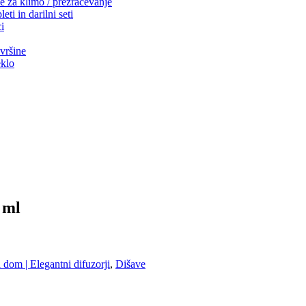
e za klimo / prezračevanje
ti in darilni seti
i
vršine
eklo
 ml
 dom | Elegantni difuzorji
,
Dišave