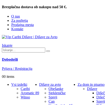
Brezplačna dostava ob nakupu nad 50 €.
O nas
Za podjetja
Prodajna mesta
Kontakt
Iskanje
Dobodošli
Prijava / Registracija
0
0 items
Vsi izdelki
Dišave za avto
Za dom in pisarno
Caribi
Obešanke
Dišave
Aromatic 89
Stekleničke
Dišeč
Winso
Spreji
Dišeč
Can
Spreji