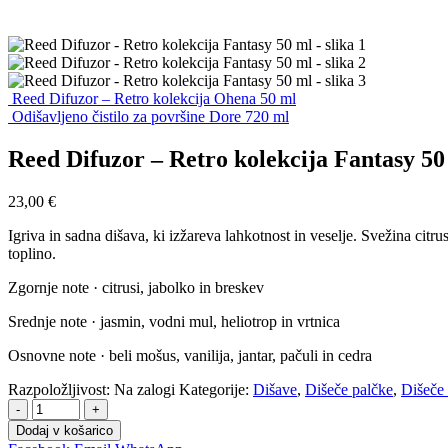
Reed Difuzor – Retro kolekcija Ohena 50 ml
Odišavljeno čistilo za površine Dore 720 ml
Reed Difuzor – Retro kolekcija Fantasy 50
23,00
€
Igriva in sadna dišava, ki izžareva lahkotnost in veselje. Svežina citr
toplino.
Zgornje note · citrusi, jabolko in breskev
Srednje note · jasmin, vodni mul, heliotrop in vrtnica
Osnovne note · beli mošus, vanilija, jantar, pačuli in cedra
Razpoložljivost:
Na zalogi
Kategorije:
Dišave
,
Dišeče palčke
,
Dišeče 
-
+
Dodaj v košarico