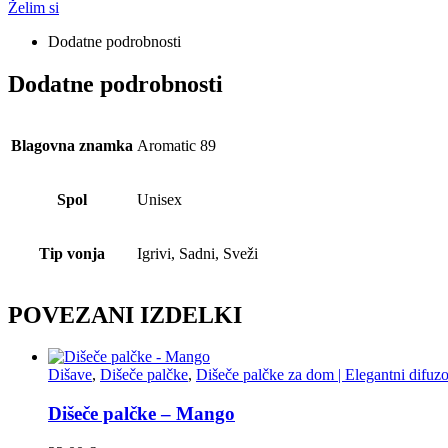
Želim si
Dodatne podrobnosti
Dodatne podrobnosti
Blagovna znamka
Aromatic 89
Spol
Unisex
Tip vonja
Igrivi, Sadni, Sveži
POVEZANI IZDELKI
Dišave
,
Dišeče palčke
,
Dišeče palčke za dom | Elegantni difuzo
Dišeče palčke – Mango