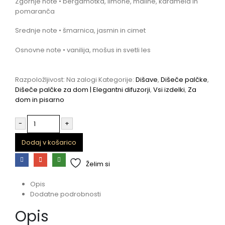
Zgornje note • bergamotka, limone, maline, karamela in
pomaranča
Srednje note • šmarnica, jasmin in cimet
Osnovne note • vanilija, mošus in svetli les
Razpoložljivost:
Na zalogi
Kategorije:
Dišave
,
Dišeče palčke
,
Dišeče palčke za dom | Elegantni difuzorji
,
Vsi izdelki
,
Za
dom in pisarno
-
+
Dodaj v košarico
Želim si
Opis
Dodatne podrobnosti
Opis