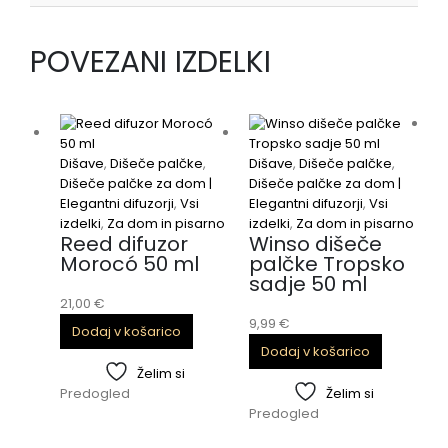
POVEZANI IZDELKI
N
Dišave
,
Dišeče palčke
,
Dišave
,
Dišeče palčke
,
Dišeče palčke za dom |
Dišeče palčke za dom |
Elegantni difuzorji
,
Vsi
Elegantni difuzorji
,
Vsi
izdelki
,
Za dom in pisarno
izdelki
,
Za dom in pisarno
Reed difuzor
Winso dišeče
Morocó 50 ml
palčke Tropsko
sadje 50 ml
21,00
€
D
9,99
€
Dodaj v košarico
D
Dodaj v košarico
E
i
Želim si
Predogled
Želim si
Predogled