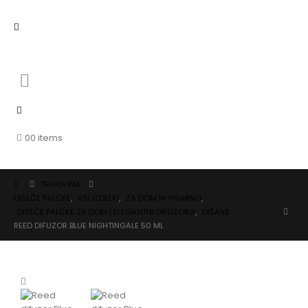
0
0 items
TRGOVINA
DIŠEČE PALČKE
,
VSI IZDELKI
,
ZA DOM IN PISARNO
,
DIŠEČE PALČKE ZA DOM | ELEGANTNI DIFUZORJI
,
DIŠAVE
REED DIFUZOR BLUE NIGHTINGALE 50 ML