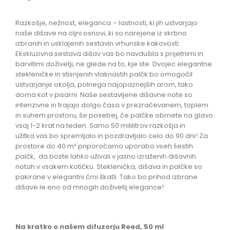
Razkošje, nežnost, eleganca – lastnosti, ki jih ustvarjajo
naše dišave na oljni osnovi, ki so narejene iz skrbno
izbranih in usklajenih sestavin vrhunske kakovosti.
Ekskluzivna sestava dišav vas bo navdušila s prijetnimi in
barvitimi doživetji, ne glede na to, kje ste. Dvojec elegantne
stekleničke in stisnjenih vlaknastih palčk bo omogočil
ustvarjanje okolja, polnega najopaznejših arom, tako
doma kot v pisarni. Naše sestavljene dišavne note so
intenzivne in trajajo dolgo časa v prezračevanem, toplem
in suhem prostoru, še posebej, če palčke obrnete na glavo
vsaj 1-2 krat na teden. Samo 50 mililitrov razkošja in
užitka
vas bo spremljalo in pozdravljalo celo do 90 dni! Za
prostore do 40 m² priporočamo uporabo vseh šestih
palčk,
da boste lahko uživali v jasno izraženih dišavnih
notah v vsakem kotičku. Steklenička, dišava in palčke so
pakirane v elegantni črni škatli. Tako bo prihod izbrane
dišave le eno od mnogih doživetij elegance!
Na kratko o našem difuzorju Reed, 50 ml