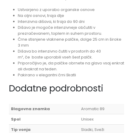
Ustvarjeno z uporabo organske osnove
Na oljni osnovi, traja dlje
Intenzivna dišava, ki traja do 90 dni
Dišavo je mogoče intenzivneje občutiti v
prezračevanem, toplem in suhem prostoru.
Črne stisnjene vlaknene palčke, dolge 25 cm in široke
3 mm
Dišava bo intenzivno čutiti v prostorih do 40
m²,
če
boste uporabili vseh šest palčk.
Priporočljivo je, da palčke obrnete na glavo vsaj enkrat
ali dvakrat na teden.
Pakirano v elegantni črni škatli
Dodatne podrobnosti
Blagovna znamka
Aromatic 89
Spol
Unisex
Tip vonja
Sladki, Sveži