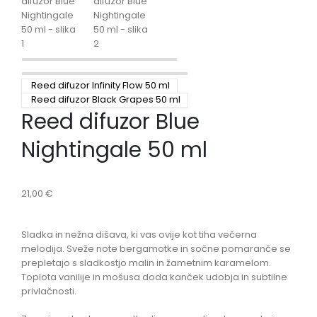
Reed difuzor Infinity Flow 50 ml
Reed difuzor Black Grapes 50 ml
Reed difuzor Blue
Nightingale 50 ml
21,00
€
Sladka in nežna dišava, ki vas ovije kot tiha večerna
melodija. Sveže note bergamotke in sočne pomaranče se
prepletajo s sladkostjo malin in žametnim karamelom.
Toplota vanilije in mošusa doda kanček udobja in subtilne
privlačnosti.