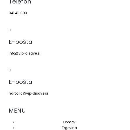
Telefon
041 411 003
E-pošta
info@vip-disave.si
E-pošta
narocila@vip-disave.si
MENU
Domov
Trgovina