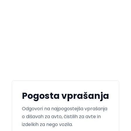
O
4
P
Pogosta vprašanja
Odgovori na najpogostejša vprašanja
o dišavah za avto, čistilih za avte in
izdelkih za nego vozila.