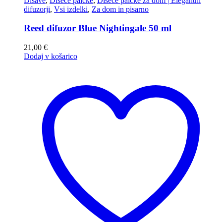
Dišave
,
Dišeče palčke
,
Dišeče palčke za dom | Elegantni
difuzorji
,
Vsi izdelki
,
Za dom in pisarno
Reed difuzor Blue Nightingale 50 ml
21,00
€
Dodaj v košarico