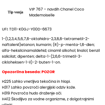
VIP 767 – navdih Chanel Coco
Tip vonja
Mademoiselle
UFI: TD11-K0GJ-Y00D-6673
1-(1,2,3,4,5,6,7,8-oktahidro-2,3,8,8-tetrametil-2-
naftalenil)etanon; kumarin; (R)-p-menta-1,8-dien;
alfa-heksilcinamaldehid; cinamil alkohol; linalol; benzil
salicilat; dipenten; delta-1-(2,6,6-trimetil-3-
cikloheksen-1-il)-2-buten-1-on.
Opozorilna beseda: POZOR
H225 Lahko vnetljiva tekočina in hlapi.
H317 Lahko povzroči alergijski odziv kože.
H319 Povzroča hudo draženje oči.
H412 Škodljivo za vodne organizme, z dolgotrajnimi
učinki.