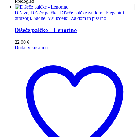
Predogled
Dišave
,
Dišeče palčke
,
Dišeče palčke za dom | Elegantni
difuzorji
,
Sadne
,
Vsi izdelki
,
Za dom in pisarno
Dišeče palčke – Lenorino
22,00
€
Dodaj v košarico