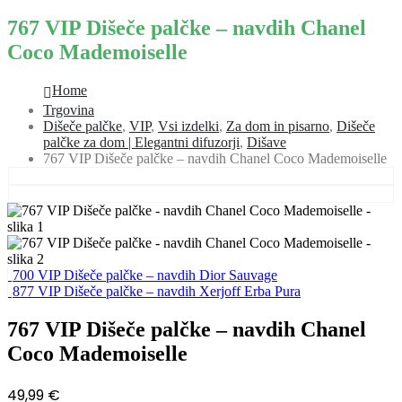
767 VIP Dišeče palčke – navdih Chanel
Coco Mademoiselle
Home
Trgovina
Dišeče palčke
,
VIP
,
Vsi izdelki
,
Za dom in pisarno
,
Dišeče
palčke za dom | Elegantni difuzorji
,
Dišave
767 VIP Dišeče palčke – navdih Chanel Coco Mademoiselle
700 VIP Dišeče palčke – navdih Dior Sauvage
877 VIP Dišeče palčke – navdih Xerjoff Erba Pura
767 VIP Dišeče palčke – navdih Chanel
Coco Mademoiselle
49,99
€