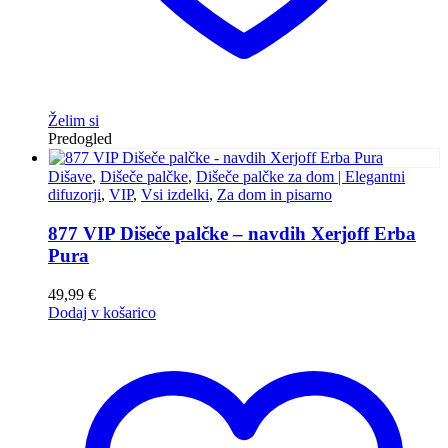
Želim si
Predogled
Dišave
,
Dišeče palčke
,
Dišeče palčke za dom | Elegantni
difuzorji
,
VIP
,
Vsi izdelki
,
Za dom in pisarno
877 VIP Dišeče palčke – navdih Xerjoff Erba
Pura
49,99
€
Dodaj v košarico