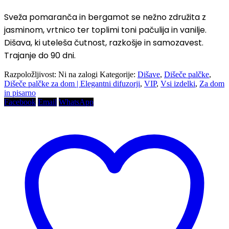
Sveža pomaranča in bergamot se nežno združita z
jasminom, vrtnico ter toplimi toni pačulija in vanilje.
Dišava, ki uteleša čutnost, razkošje in samozavest.
Trajanje do 90 dni.
Razpoložljivost:
Ni na zalogi
Kategorije:
Dišave
,
Dišeče palčke
,
Dišeče palčke za dom | Elegantni difuzorji
,
VIP
,
Vsi izdelki
,
Za dom
in pisarno
Facebook
Email
WhatsApp