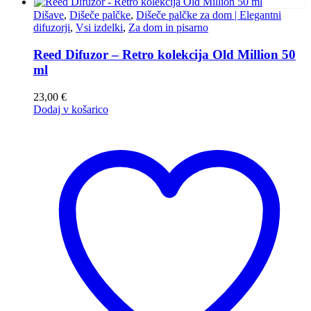
Dišave
,
Dišeče palčke
,
Dišeče palčke za dom | Elegantni
difuzorji
,
Vsi izdelki
,
Za dom in pisarno
Reed Difuzor – Retro kolekcija Old Million 50
ml
23,00
€
Dodaj v košarico