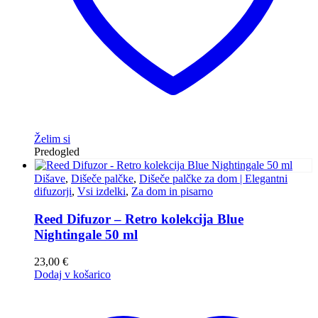
Želim si
Predogled
Dišave
,
Dišeče palčke
,
Dišeče palčke za dom | Elegantni
difuzorji
,
Vsi izdelki
,
Za dom in pisarno
Reed Difuzor – Retro kolekcija Blue
Nightingale 50 ml
23,00
€
Dodaj v košarico