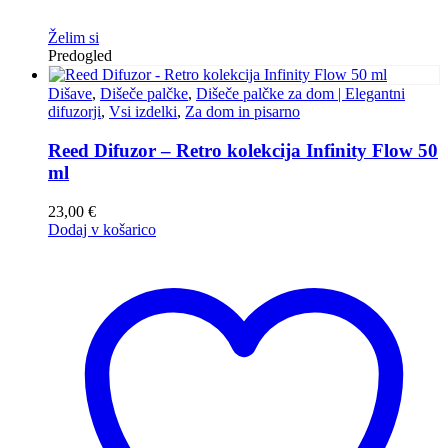
Želim si
Predogled
Dišave
,
Dišeče palčke
,
Dišeče palčke za dom | Elegantni
difuzorji
,
Vsi izdelki
,
Za dom in pisarno
Reed Difuzor – Retro kolekcija Infinity Flow 50
ml
23,00
€
Dodaj v košarico