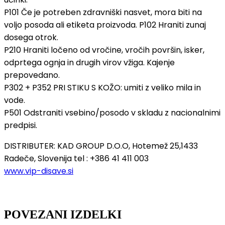
P101 Če je potreben zdravniški nasvet, mora biti na
voljo posoda ali etiketa proizvoda. P102 Hraniti zunaj
dosega otrok.
P210 Hraniti ločeno od vročine, vročih površin, isker,
odprtega ognja in drugih virov vžiga. Kajenje
prepovedano.
P302 + P352 PRI STIKU S KOŽO: umiti z veliko mila in
vode.
P501 Odstraniti vsebino/posodo v skladu z nacionalnimi
predpisi.
DISTRIBUTER: KAD GROUP D.O.O, Hotemež 25,1433
Radeče, Slovenija tel : +386 41 411 003
www.vip-disave.si
POVEZANI IZDELKI