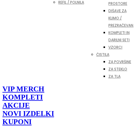
REFIL / POLNILA
PROSTORE
DIŠAVE ZA
KLIMO /
PREZRAČEVANJ
KOMPLETI IN
DARILNI SETI
VZORCI
ČISTILA
ZA POVRŠINE
ZA STEKLO
ZA TLA
VIP MERCH
KOMPLETI
AKCIJE
NOVI IZDELKI
KUPONI