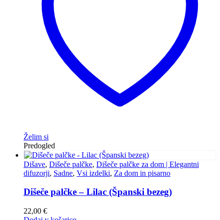
Želim si
Predogled
Dišave
,
Dišeče palčke
,
Dišeče palčke za dom | Elegantni
difuzorji
,
Sadne
,
Vsi izdelki
,
Za dom in pisarno
Dišeče palčke – Lilac (Španski bezeg)
22,00
€
Dodaj v košarico