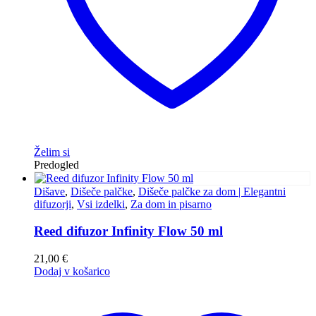
Želim si
Predogled
Dišave
,
Dišeče palčke
,
Dišeče palčke za dom | Elegantni
difuzorji
,
Vsi izdelki
,
Za dom in pisarno
Reed difuzor Infinity Flow 50 ml
21,00
€
Dodaj v košarico