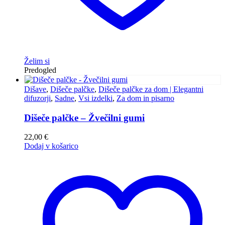
Želim si
Predogled
Dišave
,
Dišeče palčke
,
Dišeče palčke za dom | Elegantni
difuzorji
,
Sadne
,
Vsi izdelki
,
Za dom in pisarno
Dišeče palčke – Žvečilni gumi
22,00
€
Dodaj v košarico