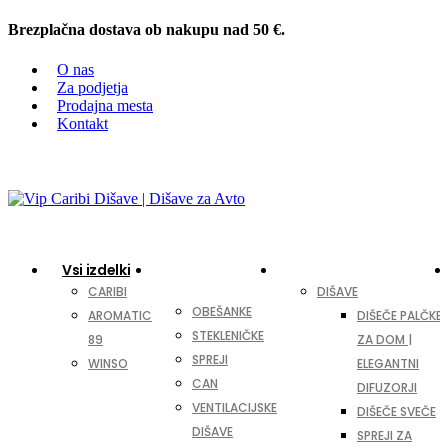
Brezplačna dostava ob nakupu nad 50 €.
O nas
Za podjetja
Prodajna mesta
Kontakt
0
0 items
Vsi izdelki
Dišave za
Za dom in pisarno
avto
CARIBI
DIŠAVE
OBEŠANKE
AROMATIC
DIŠEČE PALČKE
STEKLENIČKE
89
ZA DOM |
SPREJI
WINSO
ELEGANTNI
CAN
DIFUZORJI
VENTILACIJSKE
DIŠEČE SVEČE
DIŠAVE
SPREJI ZA