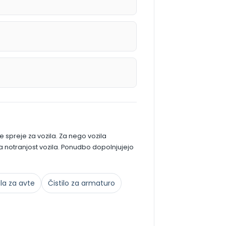
e spreje za vozila. Za nego vozila
e za notranjost vozila. Ponudbo dopolnjujejo
ila za avte
Čistilo za armaturo