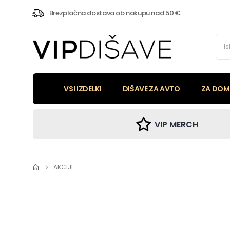
Brezplačna dostava ob nakupu nad 50 €.
VSI IZDELKI
DIŠAVE ZA AVTO
ZA DOM 
VIP MERCH
AKCIJE