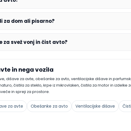
a avto?
i za dom ali pisarno?
 za svež vonj in čist avto?
avte in nega vozila
ave, dišave za avte, obešanke za avto, ventilacijske dišave in parfumsk
maturo, čistila za steklo, krpe iz mikrovlaken, čistila za motor in izdelk
veče in spreji za prostore.
ave za avte
Obešanke za avto
Ventilacijske dišave
Čist