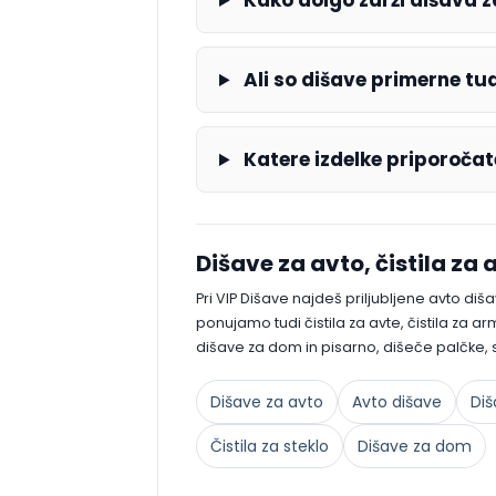
Kako dolgo zdrži dišava z
Ali so dišave primerne tud
Katere izdelke priporočate
Dišave za avto, čistila za 
Pri VIP Dišave najdeš priljubljene avto diš
ponujamo tudi čistila za avte, čistila za ar
dišave za dom in pisarno, dišeče palčke, s
Dišave za avto
Avto dišave
Diš
Čistila za steklo
Dišave za dom