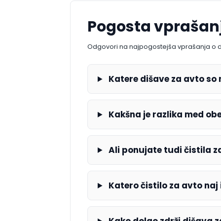
Pogosta vprašan
Odgovori na najpogostejša vprašanja o diša
Katere dišave za avto so n
Kakšna je razlika med obe
Ali ponujate tudi čistila z
Katero čistilo za avto naj