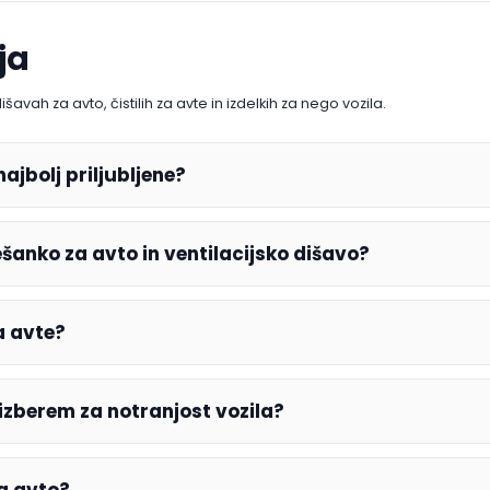
ja
vah za avto, čistilih za avte in izdelkih za nego vozila.
ajbolj priljubljene?
šanko za avto in ventilacijsko dišavo?
a avte?
 izberem za notranjost vozila?