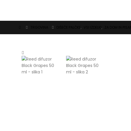
TRGOVINA
DIŠEČE PALČKE
,
VSI IZDELKI
,
ZA DOM IN PIS