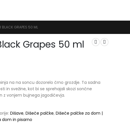
R BLACK GRAPES 50 ML
Black Grapes 50 ml
minja na na soncu dozorelo črno grozdje. Ta sadna
i in svežine, kot bi se sprehajali skozi sončne
jen z vonjem bujnega jagodičevja.
rije:
Dišave
,
Dišeče palčke
,
Dišeče palčke za dom |
a dom in pisarno