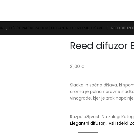
ARNO
,
DIŠEČE PALČKE ZA DOM | ELEGANTNI DIFUZORJI
,
DIŠAVE
REED DIFUZO
Reed difuzor 
21,00
€
Sladka in sočna dišava, ki spo
aroma je polna naravne sladkost
vinograde, kjer je zrak napoln
Razpoložljivost:
Na zalogi
Katego
Elegantni difuzorji
,
Vsi izdelki
,
Z