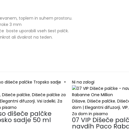
ačevanem, toplem in suhem prostoru.
široke 3 mm
če
boste uporabili vseh šest palčk.
enkrat ali dvakrat na teden.
Ni na zalogi
,
Dišeče palčke
,
Dišeče palčke za
Elegantni difuzorji
,
Vsi izdelki
,
Za
Dišave
,
Dišeče palčke
,
Dišeč
 pisarno
dom | Elegantni difuzorji
,
VIP
so dišeče palčke
Za dom in pisarno
psko sadje 50 ml
07 VIP Dišeče pal
navdih Paco Rab