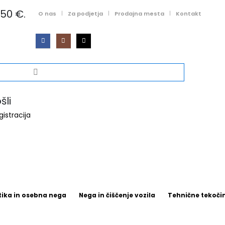
50 €.
O nas
Za podjetja
Prodajna mesta
Kontakt
li
gistracija
ika in osebna nega
Nega in čiščenje vozila
Tehnične tekočine