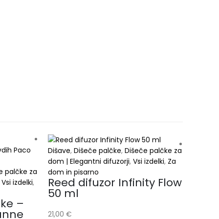
Dišave
,
Dišeče palčke
,
Dišeče palčke za
Dišave
,
dom | Elegantni difuzorji
,
Vsi izdelki
,
Za
e palčke za
dom | El
dom in pisarno
Reed difuzor Infinity Flow
,
Vsi izdelki
,
dom in 
Reed
50 ml
čke –
kole
anne
ml
21,00
€