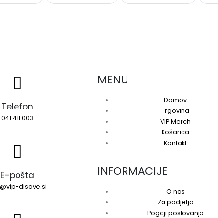
MENU
Domov
Telefon
Trgovina
041 411 003
VIP Merch
Košarica
Kontakt
INFORMACIJE
E-pošta
o@vip-disave.si
O nas
Za podjetja
Pogoji poslovanja