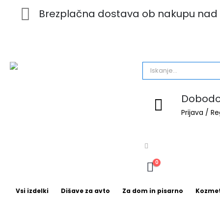
Brezplačna dostava ob nakupu nad 
Dobodoš
Prijava / Re
0
Vsi izdelki
Dišave za avto
Za dom in pisarno
Kozmet