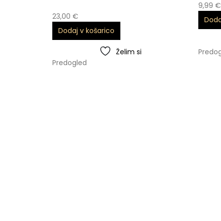
9,99
€
23,00
€
Doda
Dodaj v košarico
Želim si
Predo
Predogled