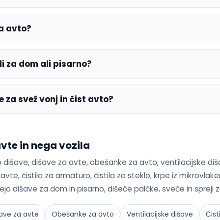
a avto?
i za dom ali pisarno?
 za svež vonj in čist avto?
avte in nega vozila
to dišave, dišave za avte, obešanke za avto, ventilacijske di
vte, čistila za armaturo, čistila za steklo, krpe iz mikrovlaken
ejo dišave za dom in pisarno, dišeče palčke, sveče in spreji 
ave za avte
Obešanke za avto
Ventilacijske dišave
Čist