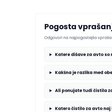
Pogosta vprašan
Odgovori na najpogostejša vprašanja 
Katere dišave za avto so n
Kakšna je razlika med obe
Ali ponujate tudi čistila z
Katero čistilo za avto naj