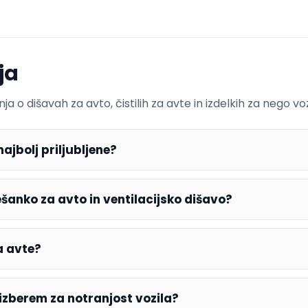
ja
o dišavah za avto, čistilih za avte in izdelkih za nego voz
ajbolj priljubljene?
šanko za avto in ventilacijsko dišavo?
a avte?
 izberem za notranjost vozila?