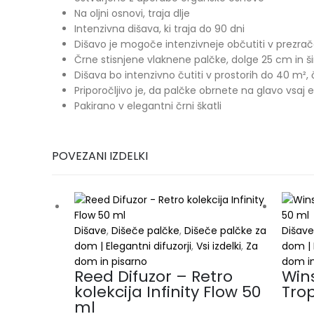
Na oljni osnovi, traja dlje
Intenzivna dišava, ki traja do 90 dni
Dišavo je mogoče intenzivneje občutiti v prezr
Črne stisnjene vlaknene palčke, dolge 25 cm in 
Dišava bo intenzivno čutiti v prostorih do 40 m²,
Priporočljivo je, da palčke obrnete na glavo vsaj 
Pakirano v elegantni črni škatli
POVEZANI IZDELKI
Dišave
,
Dišeče palčke
,
Dišeče palčke za
Dišave
dom | Elegantni difuzorji
,
Vsi izdelki
,
Za
dom | 
dom in pisarno
dom in
Reed Difuzor – Retro
Win
kolekcija Infinity Flow 50
Tro
ml