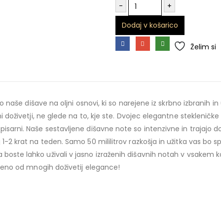
-
+
Dodaj v košarico
Želim si
jo naše dišave na oljni osnovi, ki so narejene iz skrbno izbranih i
i doživetji, ne glede na to, kje ste. Dvojec elegantne stekleničke
pisarni. Naše sestavljene dišavne note so intenzivne in trajaj
1-2 krat na teden. Samo 50 mililitrov razkošja in užitka
vas bo sp
 boste lahko uživali v jasno izraženih dišavnih notah v vsakem ko
le eno od mnogih doživetij elegance!