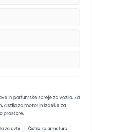
šave in parfumske spreje za vozila. Za
, čistila za motor in izdelke za
za prostore.
ila za avte
Čistilo za armaturo