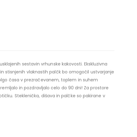
n usklajenih sestavin vrhunske kakovosti. Ekskluzivna
 in stisnjenih vlaknastih palčk bo omogočil ustvarjanje
o dolgo časa v prezračevanem, toplem in suhem
remljalo in pozdravljalo celo do 90 dni! Za prostore
tičku. Steklenička, dišava in palčke so pakirane v