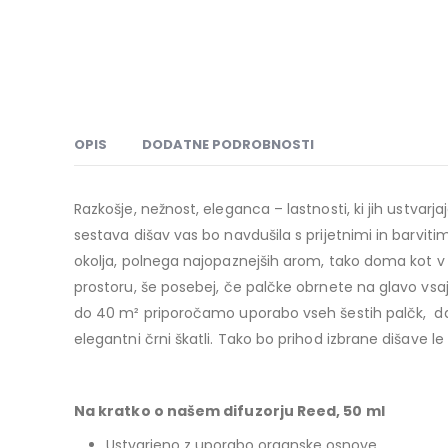
OPIS
DODATNE PODROBNOSTI
Razkošje, nežnost, eleganca – lastnosti, ki jih ustvarja
sestava dišav vas bo navdušila s prijetnimi in barvitim
okolja, polnega najopaznejših arom, tako doma kot v 
prostoru, še posebej, če palčke obrnete na glavo vsaj 
do 40 m² priporočamo uporabo vseh šestih palčk,
da
elegantni črni škatli. Tako bo prihod izbrane dišave 
Na kratko o našem difuzorju Reed, 50 ml
Ustvarjeno z uporabo organske osnove