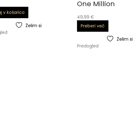
One Million
j v košarico
49,99
€
Želim si
Preberi več
gled
Želim si
Predogled