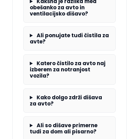
Kakšna je razlika med
obešanko za avto in
ventilacijsko dišavo?
Ali ponujate tudi čistila za
avte?
Katero čistilo za avto naj
izberem za notranjost
vozila?
Kako dolgo zdrži dišava
za avto?
Ali so dišave primerne
tudi za dom ali pisarno?