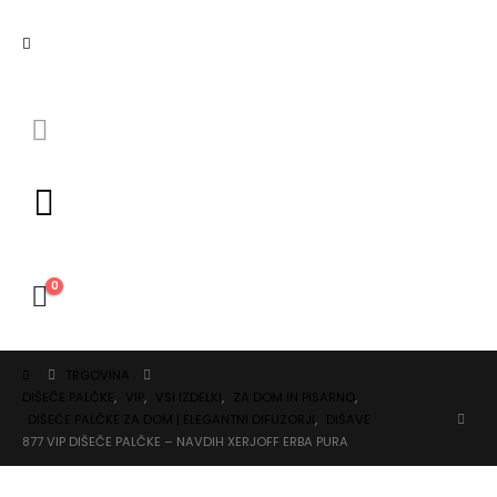
0
TRGOVINA
DIŠEČE PALČKE
,
VIP
,
VSI IZDELKI
,
ZA DOM IN PISARNO
,
DIŠEČE PALČKE ZA DOM | ELEGANTNI DIFUZORJI
,
DIŠAVE
877 VIP DIŠEČE PALČKE – NAVDIH XERJOFF ERBA PURA