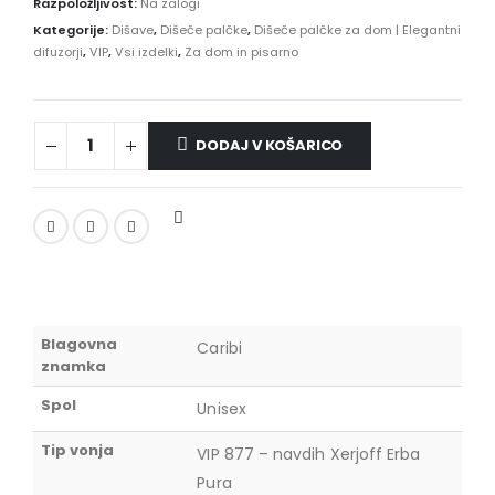
Razpoložljivost:
Na zalogi
Kategorije:
Dišave
,
Dišeče palčke
,
Dišeče palčke za dom | Elegantni
difuzorji
,
VIP
,
Vsi izdelki
,
Za dom in pisarno
DODAJ V KOŠARICO
Blagovna
Caribi
znamka
Spol
Unisex
Tip vonja
VIP 877 – navdih Xerjoff Erba
Pura