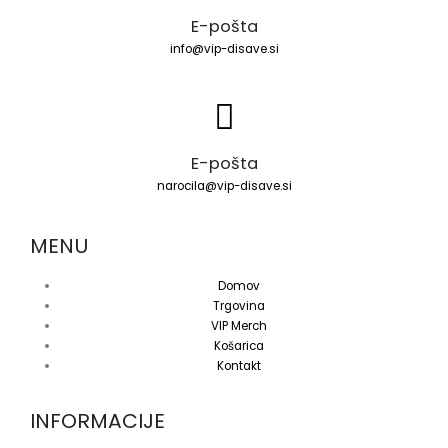
E-pošta
info@vip-disave.si
E-pošta
narocila@vip-disave.si
MENU
Domov
Trgovina
VIP Merch
Košarica
Kontakt
INFORMACIJE