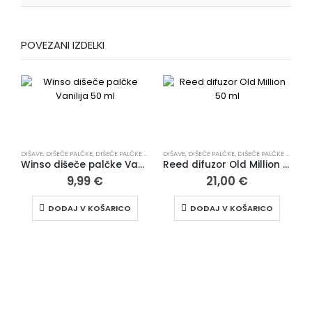
POVEZANI IZDELKI
DIŠAVE
,
DIŠEČE PALČKE
,
DIŠEČE PALČKE ZA DOM | ELEGANTNI DIFUZORJI
DIŠAVE
,
DIŠEČE PALČKE
,
DIŠEČE PALČKE ZA DOM | ELEGANTNI DIFUZORJI
,
VSI IZDELKI
,
ZA DOM 
Winso dišeče palčke Vanilija 50 ml
Reed difuzor Old Million 50 ml
9,99
€
21,00
€
DODAJ V KOŠARICO
DODAJ V KOŠARICO
D