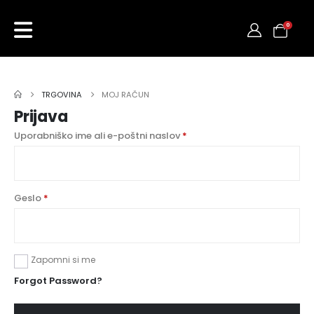
0
TRGOVINA
MOJ RAČUN
Prijava
Uporabniško ime ali e-poštni naslov
*
Geslo
*
Zapomni si me
Forgot Password?