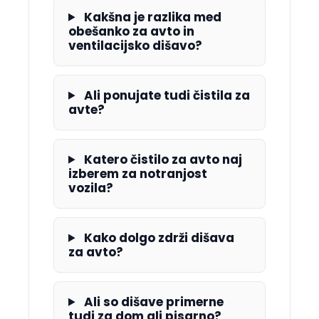
Kakšna je razlika med
obešanko za avto in
ventilacijsko dišavo?
Ali ponujate tudi čistila za
avte?
Katero čistilo za avto naj
izberem za notranjost
vozila?
Kako dolgo zdrži dišava
za avto?
Ali so dišave primerne
tudi za dom ali pisarno?