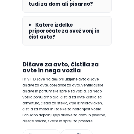
tudi za dom ali pisarno?
Katere izdelke
priporočate za svež vonj in
čist avto?
Dišave za avto, čistila za
avte in nega vozila
Pri VIP Dišave najdeš priljubljene avto dišave,
dišave za avte, obešanke za avto, ventilacijske
dišave in parfumske spreje za vozila. Za nego
vozila ponujamo tudi čistila za avte, čistila za
armaturo, čistila za steklo, krpe iz mikrovlaken,
čistila za motor in izdelke za notranjost vozila.
Ponudbo dopolnjujejo dišave za dom in pisarno,
dišeče palčke, sveče in spreji za prostore.