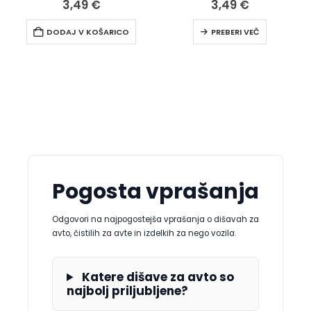
3,49
€
3,49
€
DODAJ V KOŠARICO
PREBERI VEČ
Pogosta vprašanja
Odgovori na najpogostejša vprašanja o dišavah za
avto, čistilih za avte in izdelkih za nego vozila.
Katere dišave za avto so
najbolj priljubljene?