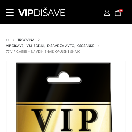
0
TRGOVINA
VIP DIŠAVE
,
VSI IZDELKI
,
DIŠAVE ZA AVTO
,
OBEŠANKE
77 VIP CARIBI – NAVDIH SHAIK OPULENT SHAIK