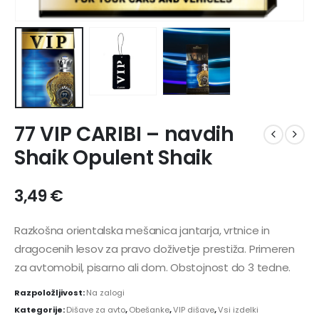
77 VIP CARIBI – navdih
Shaik Opulent Shaik
3,49
€
Razkošna orientalska mešanica jantarja, vrtnice in
dragocenih lesov za pravo doživetje prestiža. Primeren
za avtomobil, pisarno ali dom. Obstojnost do 3 tedne.
Razpoložljivost:
Na zalogi
Kategorije:
Dišave za avto
,
Obešanke
,
VIP dišave
,
Vsi izdelki