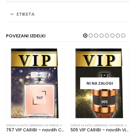
ETIKETA
POVEZANI IZDELKI
NI NA ZALOGI
DIŠAVE ZA AVTO
,
OBEŠANKE
,
VIP DIŠAVE
,
VSI IZDELKI
DIŠAVE ZA AVTO
,
OBEŠANKE
,
VIP DIŠAVE
,
VSI IZDELKI
767 VIP CARIBI – navdih Chanel Coco Mademoiselle
505 VIP CARIBI – navdih Viktor & Rolf Spicebomb