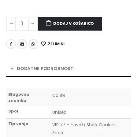
DODAJ V KOŠARICO
ŽELIM SI
DODATNE PODROBNOSTI
Blagovna
Caribi
znamka
Spol
Unisex
Tip vonja
VIP 77 – navdih Shaik Opulent
Shaik