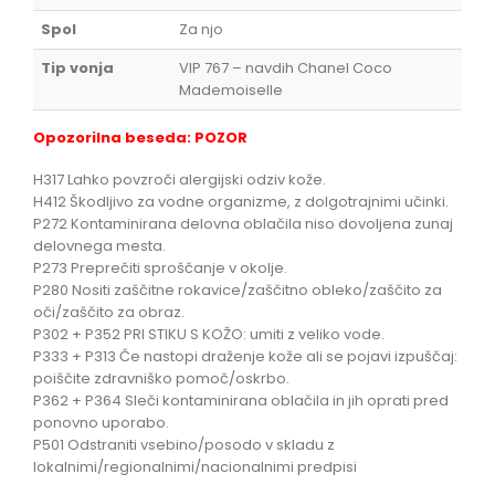
Spol
Za njo
Tip vonja
VIP 767 – navdih Chanel Coco
Mademoiselle
Opozorilna beseda: POZOR
H317 Lahko povzroči alergijski odziv kože.
H412 Škodljivo za vodne organizme, z dolgotrajnimi učinki.
P272 Kontaminirana delovna oblačila niso dovoljena zunaj
delovnega mesta.
P273 Preprečiti sproščanje v okolje.
P280 Nositi zaščitne rokavice/zaščitno obleko/zaščito za
oči/zaščito za obraz.
P302 + P352 PRI STIKU S KOŽO: umiti z veliko vode.
P333 + P313 Če nastopi draženje kože ali se pojavi izpuščaj:
poiščite zdravniško pomoč/oskrbo.
P362 + P364 Sleči kontaminirana oblačila in jih oprati pred
ponovno uporabo.
P501 Odstraniti vsebino/posodo v skladu z
lokalnimi/regionalnimi/nacionalnimi predpisi