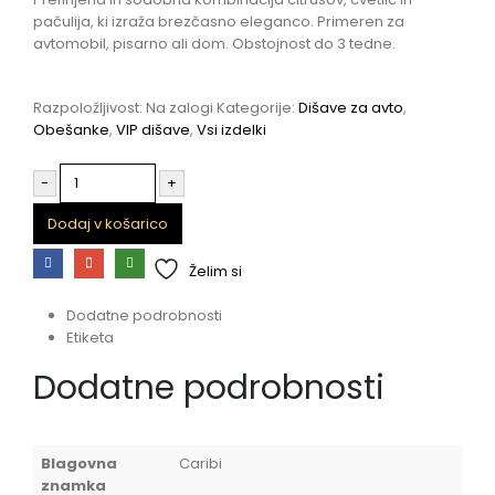
pačulija, ki izraža brezčasno eleganco. Primeren za
avtomobil, pisarno ali dom. Obstojnost do 3 tedne.
Razpoložljivost:
Na zalogi
Kategorije:
Dišave za avto
,
Obešanke
,
VIP dišave
,
Vsi izdelki
-
+
Dodaj v košarico
Želim si
Dodatne podrobnosti
Etiketa
Dodatne podrobnosti
Blagovna
Caribi
znamka