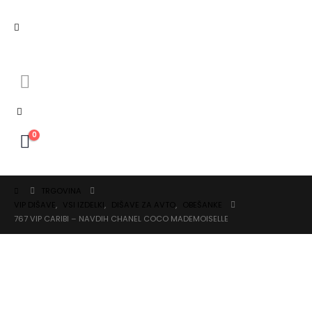
0
TRGOVINA
VIP DIŠAVE
,
VSI IZDELKI
,
DIŠAVE ZA AVTO
,
OBEŠANKE
767 VIP CARIBI – NAVDIH CHANEL COCO MADEMOISELLE