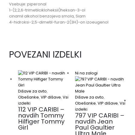
Vsebuje: piperonal
1-(2,2,6-trimetilcikloheksil)heksan-3-ol
cinamil alkohol benzojeva smola, Siam
4-hidroksi-2,5-dimetil-furan-2(3H)-on izoeugenol
POVEZANI IZDELKI
Ni na zalogi
Dišave za avto
,
Obešanke
,
VIP dišave
,
Vsi
Dišave za avto
,
izdelki
Obešanke
,
VIP dišave
,
Vsi
112 VIP CARIBI –
izdelki
navdih Tommy
797 VIP CARIBI –
Hilfiger Tommy
navdih Jean
Girl
Paul Gaultier
Ultra Male
D