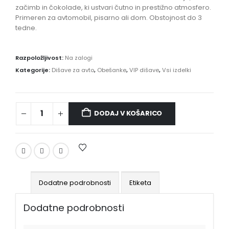
začimb in čokolade, ki ustvari čutno in prestižno atmosfero.
Primeren za avtomobil, pisarno ali dom. Obstojnost do 3
tedne.
Razpoložljivost:
Na zalogi
Kategorije:
Dišave za avto
,
Obešanke
,
VIP dišave
,
Vsi izdelki
DODAJ V KOŠARICO
Dodatne podrobnosti
Etiketa
Dodatne podrobnosti