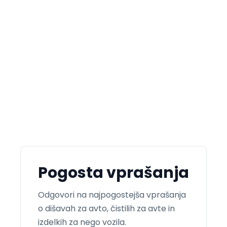
D
Pogosta vprašanja
Odgovori na najpogostejša vprašanja
o dišavah za avto, čistilih za avte in
izdelkih za nego vozila.