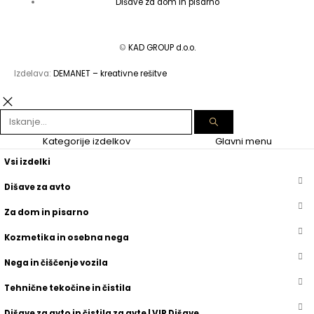
Dišave za dom in pisarno
©
KAD GROUP d.o.o.
Izdelava:
DEMANET – kreativne rešitve
Kategorije izdelkov
Glavni menu
Vsi izdelki
Dišave za avto
Za dom in pisarno
Kozmetika in osebna nega
Nega in čiščenje vozila
Tehnične tekočine in čistila
Dišave za avto in čistila za avte | VIP Dišave