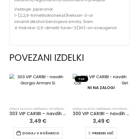
Vsebuje: piperonal
1-(2,2,6-trimetilcikloheksil)heksan-3-ol
cinamil alkohol benzojeva smola, Siam
4-hidroksi-2,5-dimetil-furan-2(3H)-on izoeugenol
POVEZANI IZDELKI
TOP
NI NA ZALOGI
DIŠAVE ZA AVTO
,
OBEŠANKE
,
VIP DIŠAVE
,
VSI IZDELKI
DIŠAVE ZA AVTO
,
OBEŠANKE
,
VIP DIŠAVE
,
VSI IZD
303 VIP CARIBI – navdih Giorgio Armani Si
300 VIP CARIBI – navdih Carolina Herrera Good Girl
3,49
€
3,49
€
DODAJ V KOŠARICO
PREBERI VEČ