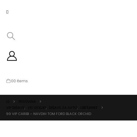
0
0 items
TRGOVINA
VIP DIŠAVE
,
VSI IZDELKI
,
DIŠAVE ZA AVTO
,
OBEŠANKE
99 VIP CARIBI – NAVDIH TOM FORD BLACK ORCHID