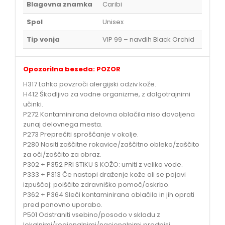
Blagovna znamka
Caribi
Spol
Unisex
Tip vonja
VIP 99 – navdih Black Orchid
Opozorilna beseda: POZOR
H317 Lahko povzroči alergijski odziv kože.
H412 Škodljivo za vodne organizme, z dolgotrajnimi
učinki.
P272 Kontaminirana delovna oblačila niso dovoljena
zunaj delovnega mesta.
P273 Preprečiti sproščanje v okolje.
P280 Nositi zaščitne rokavice/zaščitno obleko/zaščito
za oči/zaščito za obraz.
P302 + P352 PRI STIKU S KOŽO: umiti z veliko vode.
P333 + P313 Če nastopi draženje kože ali se pojavi
izpuščaj: poiščite zdravniško pomoč/oskrbo.
P362 + P364 Sleči kontaminirana oblačila in jih oprati
pred ponovno uporabo.
P501 Odstraniti vsebino/posodo v skladu z
lokalnimi/regionalnimi/nacionalnimi predpisi