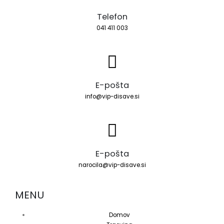
Telefon
041 411 003
E-pošta
info@vip-disave.si
E-pošta
narocila@vip-disave.si
MENU
Domov