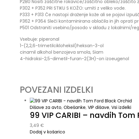
P280 Nositi zaščitne rokavice/zaščitno obleko/zaščito z
P302 + P352 PRI STIKU S KOŽO: umiti z veliko vode.
P333 + P313 Če nastopi draženje kože ali se pojavi izpu
P362 + P364 Sleči kontaminirana oblačila in jih oprati
P501 Odstraniti vsebino/posodo v skladu z lokalnimi/re
Vsebuje: piperonal
1-(2,2,6-trimetilcikloheksil)heksan-3-ol
cinamil alkohol benzojeva smola, Siam
4-hidroksi-2,5-dimetil-furan-2(3H)-on izoeugenol
POVEZANI IZDELKI
Dišave za avto
,
Obešanke
,
VIP dišave
,
Vsi izdelki
99 VIP CARIBI – navdih Tom 
3,49
€
Dodaj v košarico