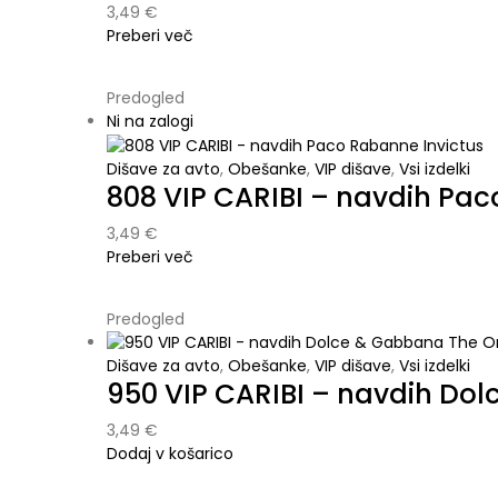
3,49
€
Preberi več
Predogled
Ni na zalogi
Dišave za avto
,
Obešanke
,
VIP dišave
,
Vsi izdelki
808 VIP CARIBI – navdih Pac
3,49
€
Preberi več
Predogled
Dišave za avto
,
Obešanke
,
VIP dišave
,
Vsi izdelki
950 VIP CARIBI – navdih Do
3,49
€
Dodaj v košarico