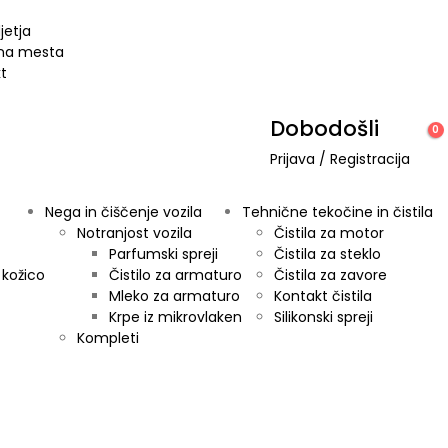
jetja
jna mesta
t
Dobodošli
0
Prijava / Registracija
Nega in čiščenje vozila
Tehnične tekočine in čistila
Notranjost vozila
Čistila za motor
Parfumski spreji
Čistila za steklo
 kožico
Čistilo za armaturo
Čistila za zavore
Mleko za armaturo
Kontakt čistila
Krpe iz mikrovlaken
Silikonski spreji
Kompleti