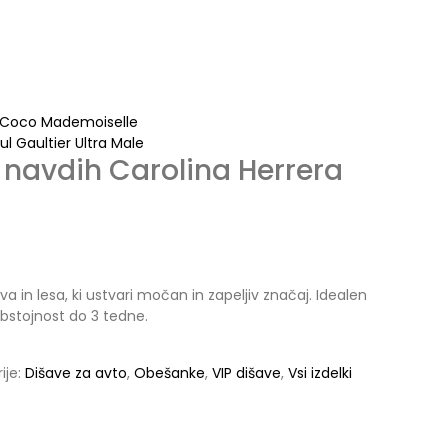
l Coco Mademoiselle
l Gaultier Ultra Male
– navdih Carolina Herrera
 in lesa, ki ustvari močan in zapeljiv značaj. Idealen
Obstojnost do 3 tedne.
ije:
Dišave za avto
,
Obešanke
,
VIP dišave
,
Vsi izdelki