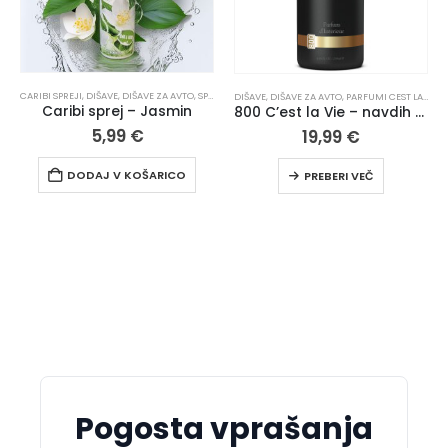
CARIBI SPREJI
,
DIŠAVE
,
DIŠAVE ZA AVTO
,
SPREJI
,
SPREJI ZA PROSTORE
,
VSI IZDELKI
,
ZA DOM IN PI
DOM IN PISARNO
,
SPREJI
,
SPREJI ZA PROSTORE
,
VSI IZDELKI
,
ZA DOM IN PISARNO
DIŠAVE
,
DIŠAVE ZA AVTO
,
PARFUMI CEST LA VIE
,
S
Caribi sprej – Jasmin
800 C’est la Vie – navdih Tom Ford Tobacco Vanille
5,99
€
19,99
€
DODAJ V KOŠARICO
PREBERI VEČ
Pogosta vprašanja