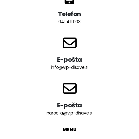
Telefon
041 411 003
E-pošta
info@vip-disave.si
E-pošta
narocila@vip-disave.si
MENU