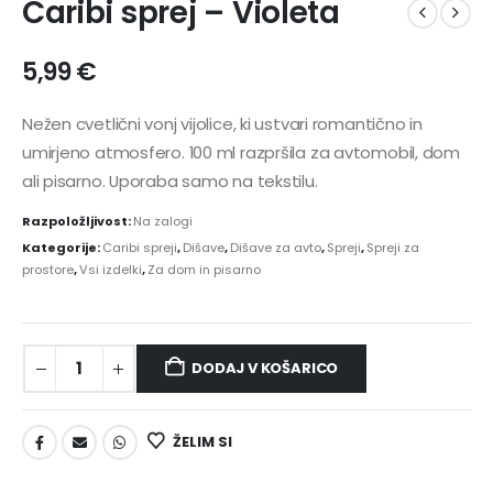
Caribi sprej – Violeta
5,99
€
Nežen cvetlični vonj vijolice, ki ustvari romantično in
umirjeno atmosfero. 100 ml razpršila za avtomobil, dom
ali pisarno. Uporaba samo na tekstilu.
Razpoložljivost:
Na zalogi
Kategorije:
Caribi spreji
,
Dišave
,
Dišave za avto
,
Spreji
,
Spreji za
prostore
,
Vsi izdelki
,
Za dom in pisarno
DODAJ V KOŠARICO
ŽELIM SI