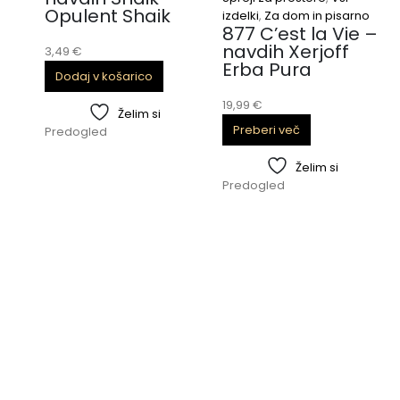
Opulent Shaik
izdelki
,
Za dom in pisarno
877 C’est la Vie –
navdih Xerjoff
3,49
€
Erba Pura
Dodaj v košarico
19,99
€
Želim si
Preberi več
Predogled
Želim si
Predogled