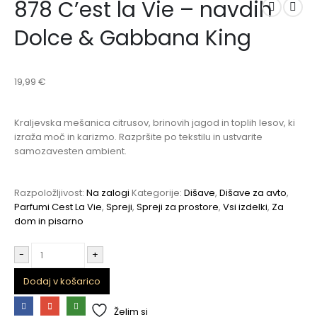
878 C’est la Vie – navdih
Dolce & Gabbana King
19,99
€
Kraljevska mešanica citrusov, brinovih jagod in toplih lesov, ki
izraža moč in karizmo. Razpršite po tekstilu in ustvarite
samozavesten ambient.
Razpoložljivost:
Na zalogi
Kategorije:
Dišave
,
Dišave za avto
,
Parfumi Cest La Vie
,
Spreji
,
Spreji za prostore
,
Vsi izdelki
,
Za
dom in pisarno
-
+
Dodaj v košarico
Želim si