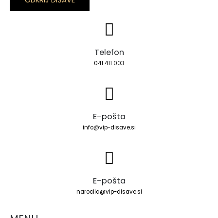
Telefon
041 411 003
E-pošta
info@vip-disave.si
E-pošta
narocila@vip-disave.si