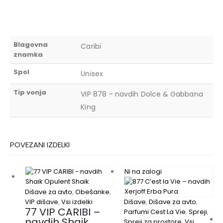
Blagovna
Caribi
znamka
Spol
Unisex
Tip vonja
VIP 878 – navdih Dolce & Gabbana
King
POVEZANI IZDELKI
Ni na zalogi
Dišave za avto
,
Obešanke
,
VIP dišave
,
Vsi izdelki
Dišave
,
Dišave za avto
,
77 VIP CARIBI –
Parfumi Cest La Vie
,
Spreji
,
navdih Shaik
Spreji za prostore
,
Vsi