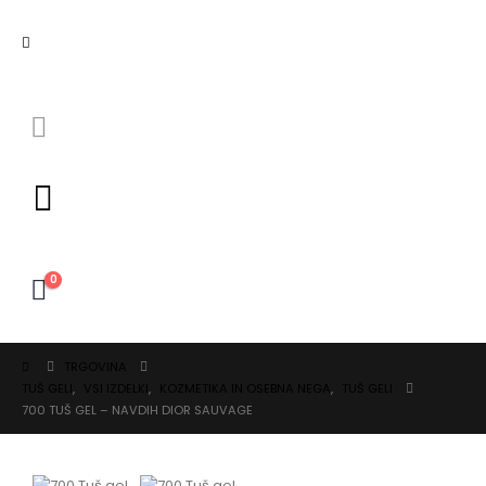
0
TRGOVINA
TUŠ GELI
,
VSI IZDELKI
,
KOZMETIKA IN OSEBNA NEGA
,
TUŠ GELI
700 TUŠ GEL – NAVDIH DIOR SAUVAGE