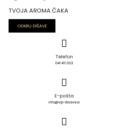
TVOJA AROMA ČAKA
ODKRIJ DIŠAVE
Telefon
041 411 003
E-pošta
info@vip-disave.si