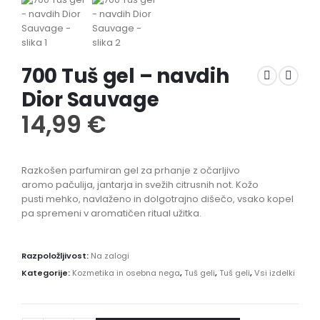
700 Tuš gel – navdih
Dior Sauvage
14,99
€
Razkošen parfumiran gel za prhanje z
očarljivo
aromo
pačulija, jantarja in svežih citrusnih not. Kožo
pusti
mehko, navlaženo in dolgotrajno dišečo
, vsako kopel
pa spremeni v aromatičen ritual užitka.
Razpoložljivost:
Na zalogi
Kategorije:
Kozmetika in osebna nega
,
Tuš geli
,
Tuš geli
,
Vsi izdelki