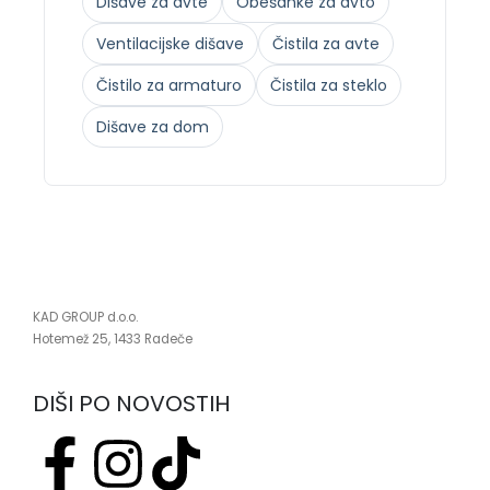
Dišave za avte
Obešanke za avto
Ventilacijske dišave
Čistila za avte
Čistilo za armaturo
Čistila za steklo
Dišave za dom
KAD GROUP d.o.o.
Hotemež 25, 1433 Radeče
DIŠI PO NOVOSTIH