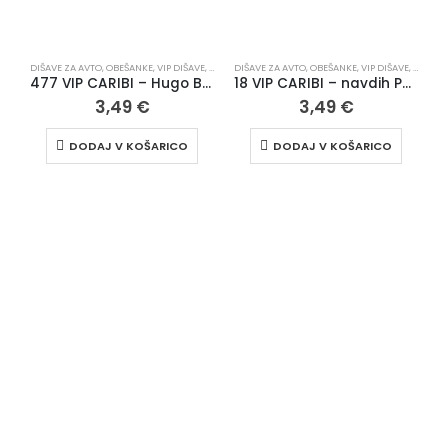
DIŠAVE ZA AVTO
,
OBEŠANKE
,
VIP DIŠAVE
,
VSI IZDELKI
DIŠAVE ZA AVTO
,
OBEŠANKE
,
VIP DIŠAVE
,
VSI IZD
477 VIP CARIBI – Hugo Boss Botlled Elixir
18 VIP CARIBI – navdih Philipp Plein The Skull
3,49
€
3,49
€
DODAJ V KOŠARICO
DODAJ V KOŠARICO
D