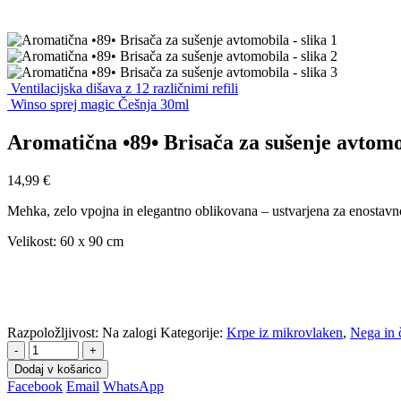
Ventilacijska dišava z 12 različnimi refili
Winso sprej magic Češnja 30ml
Aromatična •89• Brisača za sušenje avtom
14,99
€
Mehka, zelo vpojna in elegantno oblikovana – ustvarjena za enostavno 
Velikost: 60 x 90 cm
Razpoložljivost:
Na zalogi
Kategorije:
Krpe iz mikrovlaken
,
Nega in 
-
+
Dodaj v košarico
Facebook
Email
WhatsApp