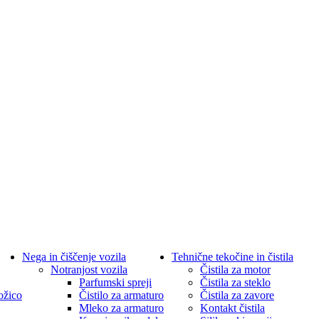
Nega in čiščenje vozila
Tehnične tekočine in čistila
Notranjost vozila
Čistila za motor
Parfumski spreji
Čistila za steklo
ožico
Čistilo za armaturo
Čistila za zavore
Mleko za armaturo
Kontakt čistila