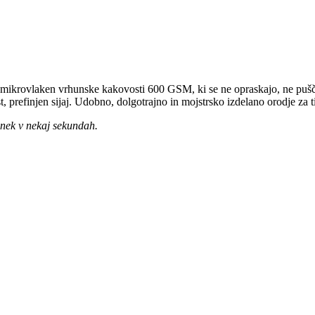
te mikrovlaken vrhunske kakovosti 600 GSM, ki se ne opraskajo, ne pušča
t, prefinjen sijaj. Udobno, dolgotrajno in mojstrsko izdelano orodje za tis
inek v nekaj sekundah.