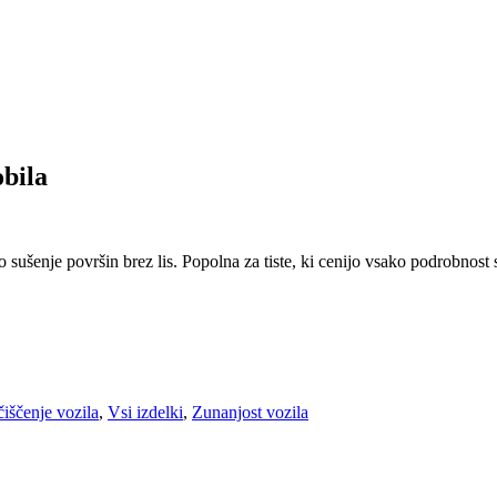
obila
sušenje površin brez lis. Popolna za tiste, ki cenijo vsako podrobnost
čiščenje vozila
,
Vsi izdelki
,
Zunanjost vozila