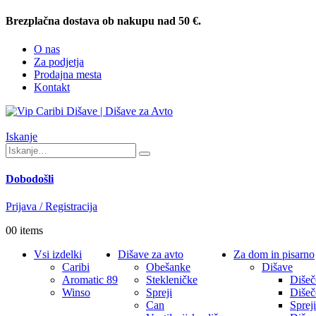
Brezplačna dostava ob nakupu nad 50 €.
O nas
Za podjetja
Prodajna mesta
Kontakt
Iskanje
Dobodošli
Prijava / Registracija
0
0 items
Vsi izdelki
Dišave za avto
Za dom in pisarno
Caribi
Obešanke
Dišave
Aromatic 89
Stekleničke
Dišeč
Winso
Spreji
Dišeč
Can
Spreji