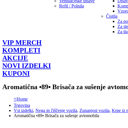
Ventilacijske dišave
Dišav
Refil / Polnila
Komple
Vzorc
Čistila
Za po
Za st
Za tla
VIP MERCH
KOMPLETI
AKCIJE
NOVI IZDELKI
KUPONI
Aromatična •89• Brisača za sušenje avtom
Home
Trgovina
Vsi izdelki
,
Nega in čiščenje vozila
,
Zunanjost vozila
,
Krpe iz 
Aromatična •89• Brisača za sušenje avtomobila