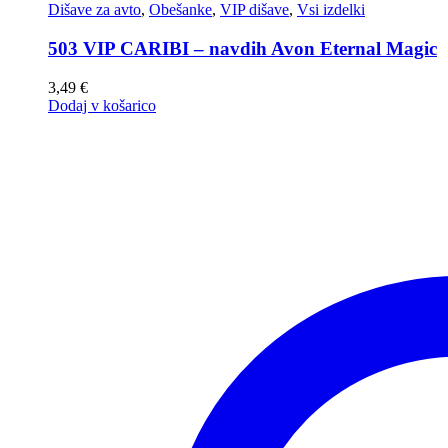
Dišave za avto
,
Obešanke
,
VIP dišave
,
Vsi izdelki
503 VIP CARIBI – navdih Avon Eternal Magic
3,49
€
Dodaj v košarico