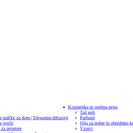
Kozmetika in osebna nega
Tuš geli
e palčke za dom | Elegantni difuzorji
Parfumi
e sveče
Olja za nohte in obnohtno k
 za prostore
Vzorci