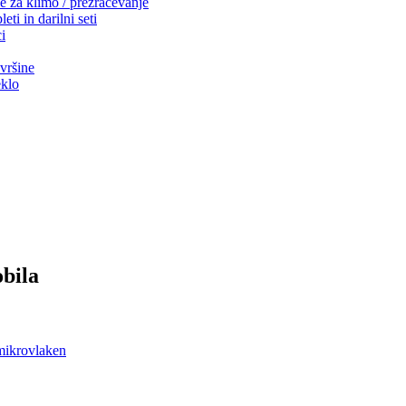
e za klimo / prezračevanje
ti in darilni seti
i
vršine
eklo
obila
mikrovlaken