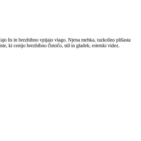
jo lis in brezhibno vpijajo vlago. Njena mehka, razkošno plišasta
te, ki cenijo brezhibno čistočo, stil in gladek, estetski videz.