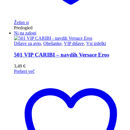
Želim si
Predogled
Ni na zalogi
Dišave za avto
,
Obešanke
,
VIP dišave
,
Vsi izdelki
501 VIP CARIBI – navdih Versace Eros
3,49
€
Preberi več