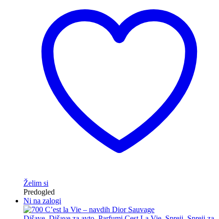
Želim si
Predogled
Ni na zalogi
Dišave
,
Dišave za avto
,
Parfumi Cest La Vie
,
Spreji
,
Spreji za