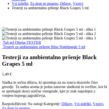
Vsi izdelki
,
Za dom in pisarno
,
Dišave
,
Vzorci
Testerji za ambientalno pršenje Black Grapes 5 ml
Tuš gel Ohena-TESTER
Testerji za ambientalno pršenje Blue Nightingale 5 ml
Testerji za ambientalno pršenje Black
Grapes 5 ml
1,40
€
Sladka in sočna dišava, ki spominja na na soncu dozorelo črno
grozdje. Ta sadna aroma je polna naravne sladkosti in svežine, kot bi
se sprehajali skozi sončne vinograde, kjer je zrak napolnjen z
vonjem bujnega jagodičevja.
Razpoložljivost:
Na zalogi
Kategorije:
Dišave
,
Vsi izdelki
,
Vzorci
,
Za dom in pisarno