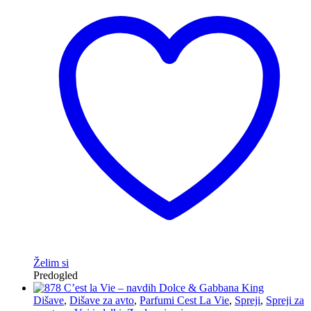
Želim si
Predogled
Dišave
,
Dišave za avto
,
Parfumi Cest La Vie
,
Spreji
,
Spreji za