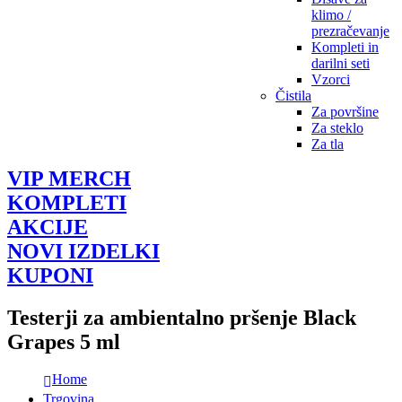
klimo /
prezračevanje
Kompleti in
darilni seti
Vzorci
Čistila
Za površine
Za steklo
Za tla
VIP MERCH
KOMPLETI
AKCIJE
NOVI IZDELKI
KUPONI
Testerji za ambientalno pršenje Black
Grapes 5 ml
Home
Trgovina