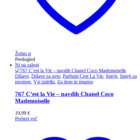
Želim si
Predogled
Ni na zalogi
Dišave
,
Dišave za avto
,
Parfumi Cest La Vie
,
Spreji
,
Spreji za
prostore
,
Vsi izdelki
,
Za dom in pisarno
767 C’est la Vie – navdih Chanel Coco
Mademoiselle
19,99
€
Preberi več