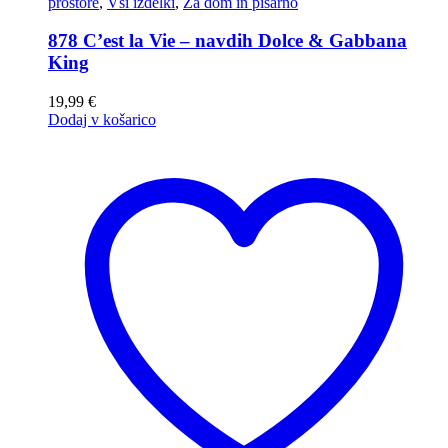
prostore
,
Vsi izdelki
,
Za dom in pisarno
878 C’est la Vie – navdih Dolce & Gabbana
King
19,99
€
Dodaj v košarico