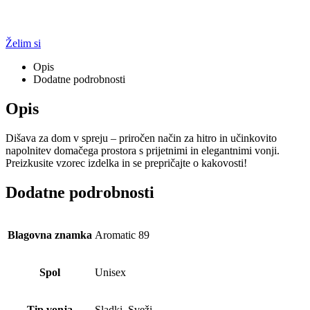
Želim si
Opis
Dodatne podrobnosti
Opis
Dišava za dom v spreju – priročen način za hitro in učinkovito
napolnitev domačega prostora s prijetnimi in elegantnimi vonji.
Preizkusite vzorec izdelka in se prepričajte o kakovosti!
Dodatne podrobnosti
Blagovna znamka
Aromatic 89
Spol
Unisex
Tip vonja
Sladki, Sveži