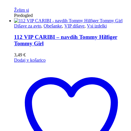
Želim si
Predogled
Dišave za avto
,
Obešanke
,
VIP dišave
,
Vsi izdelki
112 VIP CARIBI – navdih Tommy Hilfiger
Tommy Girl
3,49
€
Dodaj v košarico