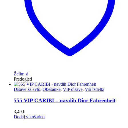
Želim si
Predogled
Dišave za avto
,
Obešanke
,
VIP dišave
,
Vsi izdelki
555 VIP CARIBI – navdih Dior Fahrenheit
3,49
€
Dodaj v košarico