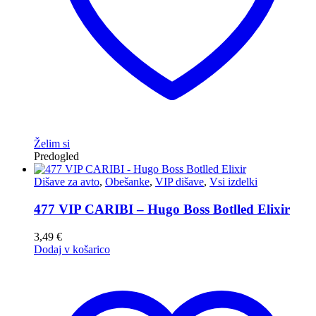
Želim si
Predogled
Dišave za avto
,
Obešanke
,
VIP dišave
,
Vsi izdelki
477 VIP CARIBI – Hugo Boss Botlled Elixir
3,49
€
Dodaj v košarico