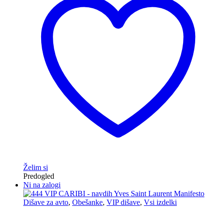
Želim si
Predogled
Ni na zalogi
Dišave za avto
,
Obešanke
,
VIP dišave
,
Vsi izdelki