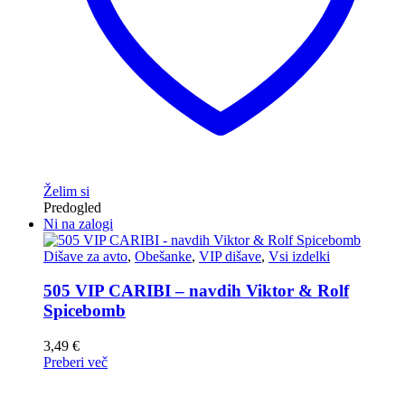
Želim si
Predogled
Ni na zalogi
Dišave za avto
,
Obešanke
,
VIP dišave
,
Vsi izdelki
505 VIP CARIBI – navdih Viktor & Rolf
Spicebomb
3,49
€
Preberi več