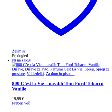
Želim si
Predogled
Ni na zalogi
Dišave
,
Dišave za avto
,
Parfumi Cest La Vie
,
Spreji
,
Spreji za
prostore
,
Vsi izdelki
,
Za dom in pisarno
800 C’est la Vie – navdih Tom Ford Tobacco
Vanille
19,99
€
Preberi več