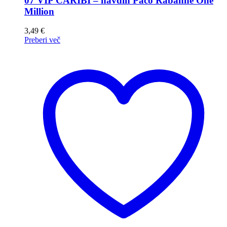
07 VIP CARIBI – navdih Paco Rabanne One
Million
3,49
€
Preberi več