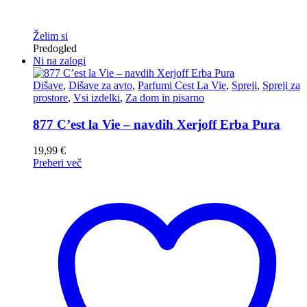
Želim si
Predogled
Ni na zalogi
Dišave
,
Dišave za avto
,
Parfumi Cest La Vie
,
Spreji
,
Spreji za
prostore
,
Vsi izdelki
,
Za dom in pisarno
877 C’est la Vie – navdih Xerjoff Erba Pura
19,99
€
Preberi več