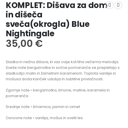
KOMPLET: Dišava za dom
in dišeča
sveča(okrogla) Blue
Nightingale
35,00
€
Sladka in nežna dišava, ki vas ovije kot tiha večerna melodija.
Sveže note bergamotke in sočne pomaranče se prepletajo s
sladkostjo malin in žametnim karamelom. Toplota vanilije in
mošusa doda kanček udobja in subtilne privlačnosti.
Zgornje note • bergamotka, limone, maline, karamela in
pomaranča
Srednje note • šmarnica, jasmin in cimet
Osnovne note • vanilija, mošus in svetli les