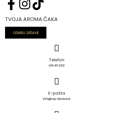
TVOJA AROMA ČAKA
ODKRIJ DIŠAVE
Telefon
041 411 003
E-pošta
info@vip-disave.si