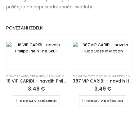
puščajte na neposredni sončni svetlobi.
POVEZANI IZDELKI
DIŠAVE ZA AVTO
,
OBEŠANKE
,
VIP DIŠAVE
,
VSI IZDELKI
DIŠAVE ZA AVTO
,
OBEŠANKE
,
VIP DIŠAVE
,
VSI IZDELKI
18 VIP CARIBI – navdih Philipp Plein The Skull
387 VIP CARIBI – navdih Hugo Boss In Motion
3,49
€
3,49
€
DODAJ V KOŠARICO
DODAJ V KOŠARICO