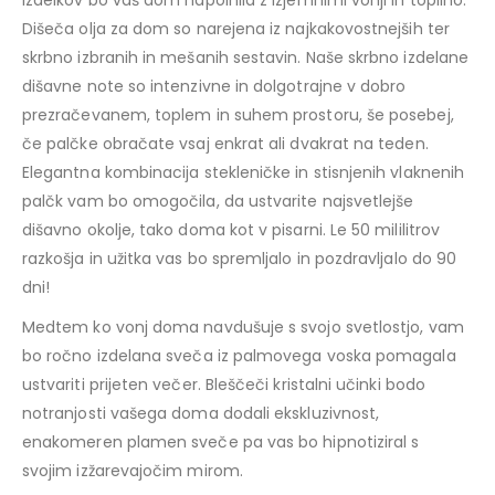
izdelkov bo vaš dom napolnila z izjemnimi vonji in toplino.
Dišeča olja za dom so narejena iz najkakovostnejših ter
skrbno izbranih in mešanih sestavin. Naše skrbno izdelane
dišavne note so intenzivne in dolgotrajne v dobro
prezračevanem, toplem in suhem prostoru, še posebej,
če palčke obračate vsaj enkrat ali dvakrat na teden.
Elegantna kombinacija stekleničke in stisnjenih vlaknenih
palčk vam bo omogočila, da ustvarite najsvetlejše
dišavno okolje, tako doma kot v pisarni. Le 50 mililitrov
razkošja in užitka vas bo spremljalo in pozdravljalo do 90
dni!
Medtem ko vonj doma navdušuje s svojo svetlostjo, vam
bo ročno izdelana sveča iz palmovega voska pomagala
ustvariti prijeten večer. Bleščeči kristalni učinki bodo
notranjosti vašega doma dodali ekskluzivnost,
enakomeren plamen sveče pa vas bo hipnotiziral s
svojim izžarevajočim mirom.