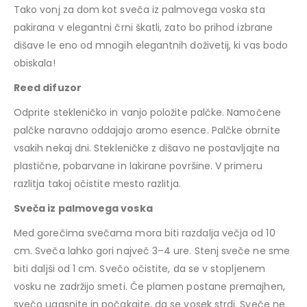
Tako vonj za dom kot sveča iz palmovega voska sta
pakirana v elegantni črni škatli, zato bo prihod izbrane
dišave le eno od mnogih elegantnih doživetij, ki vas bodo
obiskala!
Reed difuzor
Odprite stekleničko in vanjo položite palčke. Namočene
palčke naravno oddajajo aromo esence. Palčke obrnite
vsakih nekaj dni. Stekleničke z dišavo ne postavljajte na
plastične, pobarvane in lakirane površine. V primeru
razlitja takoj očistite mesto razlitja.
Sveča iz palmovega voska
Med gorečima svečama mora biti razdalja večja od 10
cm. Sveča lahko gori največ 3–4 ure. Stenj sveče ne sme
biti daljši od 1 cm. Svečo očistite, da se v stopljenem
vosku ne zadržijo smeti. Če plamen postane premajhen,
svečo ugasnite in počakajte, da se vosek strdi. Sveče ne