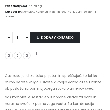
Razpoložljivost:
Na zalogi
Kategorije:
Kompleti
,
Kompleti in darilni seti
,
Vsi izdelki
,
Za dom in
pisarno
DODAJ V KOŠARICO
Čas zase je lahko tako prijeten in sproščujoč, ko lahko
mirno berete knjigo, uživate v vonjih doma ali se umirite
ob poslušanju pomirjujočega zvoka plamenov sveč.
Naš komplet je sestavljen iz izbrane dišave za dom in
naravne sveče iz palmovega voska. Ta kombinacija