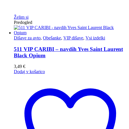
Želim si
Predogled
Dišave za avto
,
Obešanke
,
VIP dišave
,
Vsi izdelki
511 VIP CARIBI – navdih Yves Saint Laurent
Black Opium
3,49
€
Dodaj v košarico