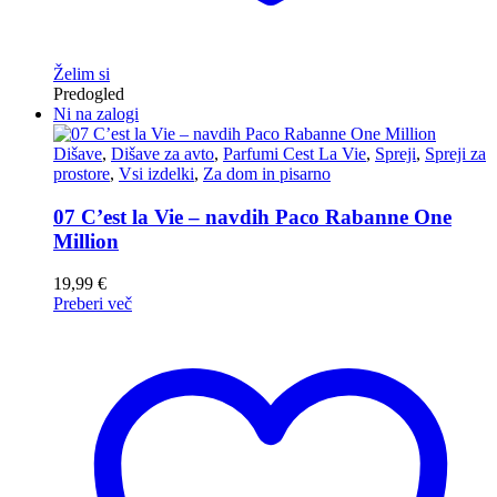
Želim si
Predogled
Ni na zalogi
Dišave
,
Dišave za avto
,
Parfumi Cest La Vie
,
Spreji
,
Spreji za
prostore
,
Vsi izdelki
,
Za dom in pisarno
07 C’est la Vie – navdih Paco Rabanne One
Million
19,99
€
Preberi več