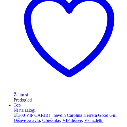
Želim si
Predogled
Top
Ni na zalogi
Dišave za avto
,
Obešanke
,
VIP dišave
,
Vsi izdelki