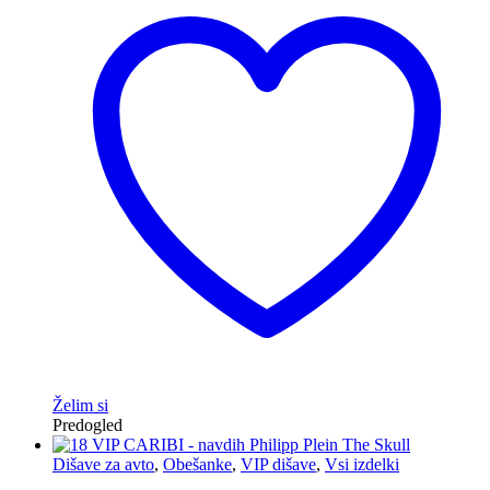
Želim si
Predogled
Dišave za avto
,
Obešanke
,
VIP dišave
,
Vsi izdelki