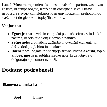
Lattafa
Musamam
je orientalski, lesno-začimbni parfum, zasnovan
za tiste, ki cenijo bogate, izražene in obstojne dišave. Dišava
navdušuje s svojo kompleksnostjo in uravnoteženim prehodom od
svežih not do globokih, toplejših akordov.
Vonjne note:
Zgornje note:
sveži in energični poudarki citrusov in lahkih
začimb, ki odpirajo vonj z nežno dinamiko.
Srčne note:
aromatične začimbe in cvetlični elementi, ki
dišavi dodajo globino in karakter.
Bazne note:
bogate in vsebujejo
temna lesena akorda
, toplo
ambre
,
mošus
in subtilne sladke note, ki zagotavljajo
dolgotrajno prisotnost na koži.
Dodatne podrobnosti
Blagovna znamka
Lattafa
Spol
Unisex