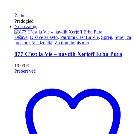
Želim si
Predogled
Ni na zalogi
Dišave
,
Dišave za avto
,
Parfumi Cest La Vie
,
Spreji
,
Spreji za
prostore
,
Vsi izdelki
,
Za dom in pisarno
877 C’est la Vie – navdih Xerjoff Erba Pura
19,99
€
Preberi več