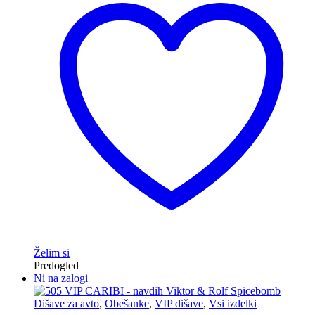
Želim si
Predogled
Ni na zalogi
Dišave za avto
,
Obešanke
,
VIP dišave
,
Vsi izdelki