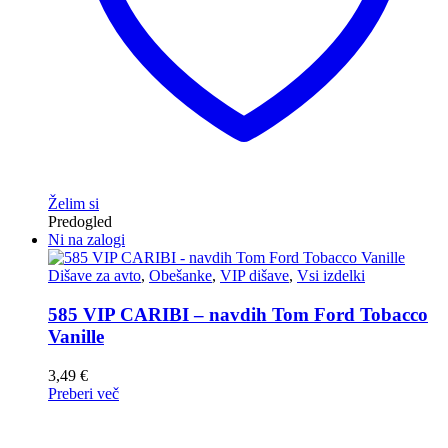
Želim si
Predogled
Ni na zalogi
Dišave za avto
,
Obešanke
,
VIP dišave
,
Vsi izdelki
585 VIP CARIBI – navdih Tom Ford Tobacco
Vanille
3,49
€
Preberi več