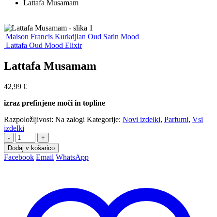
Lattafa Musamam
Maison Francis Kurkdjian Oud Satin Mood
Lattafa Oud Mood Elixir
Lattafa Musamam
42,99
€
izraz prefinjene moči in topline
Razpoložljivost:
Na zalogi
Kategorije:
Novi izdelki
,
Parfumi
,
Vsi
izdelki
-
+
Dodaj v košarico
Facebook
Email
WhatsApp