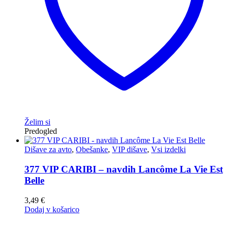
Želim si
Predogled
Dišave za avto
,
Obešanke
,
VIP dišave
,
Vsi izdelki
377 VIP CARIBI – navdih Lancôme La Vie Est
Belle
3,49
€
Dodaj v košarico