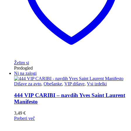
Želim si
Predogled
Ni na zalogi
Dišave za avto
,
Obešanke
,
VIP dišave
,
Vsi izdelki
444 VIP CARIBI – navdih Yves Saint Laurent
Manifesto
3,49
€
Preberi več