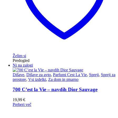
Želim si
Predogled
Ni na zalogi
Dišave
,
Dišave za avto
,
Parfumi Cest La Vie
,
Spreji
,
Spreji za
prostore
,
Vsi izdelki
,
Za dom in pisarno
700 C’est la Vie – navdih Dior Sauvage
19,99
€
Preberi več