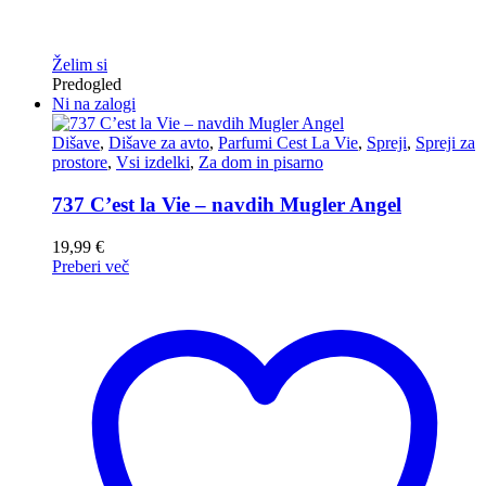
Želim si
Predogled
Ni na zalogi
Dišave
,
Dišave za avto
,
Parfumi Cest La Vie
,
Spreji
,
Spreji za
prostore
,
Vsi izdelki
,
Za dom in pisarno
737 C’est la Vie – navdih Mugler Angel
19,99
€
Preberi več