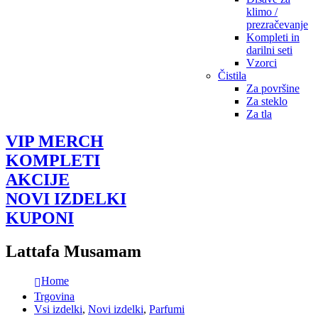
klimo /
prezračevanje
Kompleti in
darilni seti
Vzorci
Čistila
Za površine
Za steklo
Za tla
VIP MERCH
KOMPLETI
AKCIJE
NOVI IZDELKI
KUPONI
Lattafa Musamam
Home
Trgovina
Vsi izdelki
,
Novi izdelki
,
Parfumi