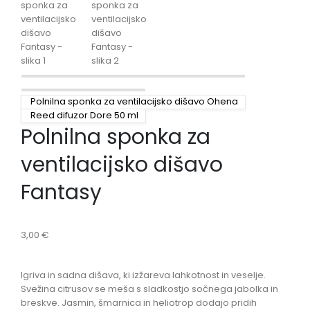
Polnilna sponka za ventilacijsko dišavo Ohena
Reed difuzor Dore 50 ml
Polnilna sponka za
ventilacijsko dišavo
Fantasy
3,00
€
Igriva in sadna dišava, ki izžareva lahkotnost in veselje.
Svežina citrusov se meša s sladkostjo sočnega jabolka in
breskve. Jasmin, šmarnica in heliotrop dodajo pridih