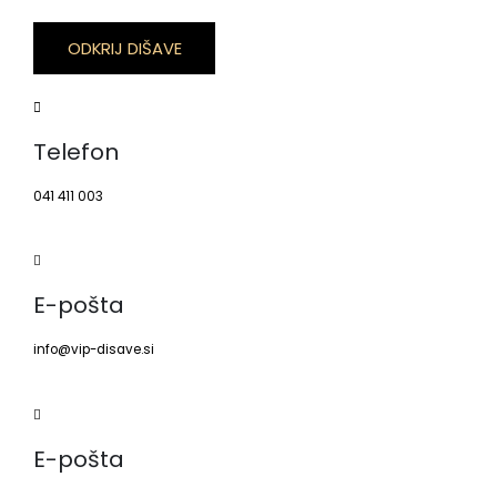
ODKRIJ DIŠAVE
Telefon
041 411 003
E-pošta
info@vip-disave.si
E-pošta