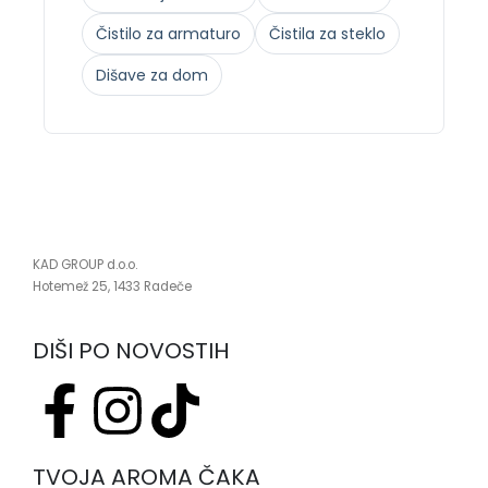
Čistilo za armaturo
Čistila za steklo
Dišave za dom
KAD GROUP d.o.o.
Hotemež 25, 1433 Radeče
DIŠI PO NOVOSTIH
TVOJA AROMA ČAKA