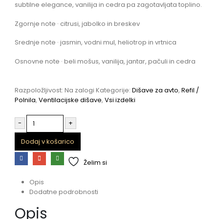
subtilne elegance, vanilija in cedra pa zagotavljata toplino.
Zgornje note · citrusi, jabolko in breskev
Srednje note · jasmin, vodni mul, heliotrop in vrtnica
Osnovne note · beli mošus, vanilija, jantar, pačuli in cedra
Razpoložljivost:
Na zalogi
Kategorije:
Dišave za avto
,
Refil /
Polnila
,
Ventilacijske dišave
,
Vsi izdelki
-
+
Dodaj v košarico
Želim si
Opis
Dodatne podrobnosti
Opis