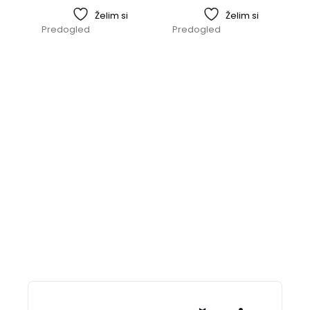
Želim si
Želim si
Predogled
Predogled
E
3
P