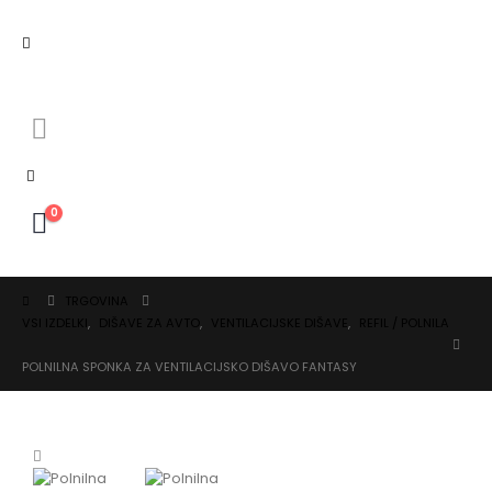
0
TRGOVINA
VSI IZDELKI
,
DIŠAVE ZA AVTO
,
VENTILACIJSKE DIŠAVE
,
REFIL / POLNILA
POLNILNA SPONKA ZA VENTILACIJSKO DIŠAVO FANTASY