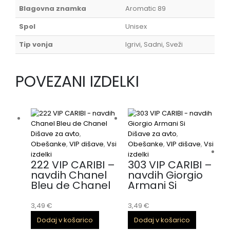
Blagovna znamka
Aromatic 89
Spol
Unisex
Tip vonja
Igrivi, Sadni, Sveži
POVEZANI IZDELKI
Dišave za avto
,
Dišave za avto
,
Obešanke
,
VIP dišave
,
Vsi
Obešanke
,
VIP dišave
,
Vsi
izdelki
izdelki
222 VIP CARIBI –
303 VIP CARIBI –
navdih Chanel
navdih Giorgio
Bleu de Chanel
Armani Si
D
3,49
€
3,49
€
O
Dodaj v košarico
Dodaj v košarico
i