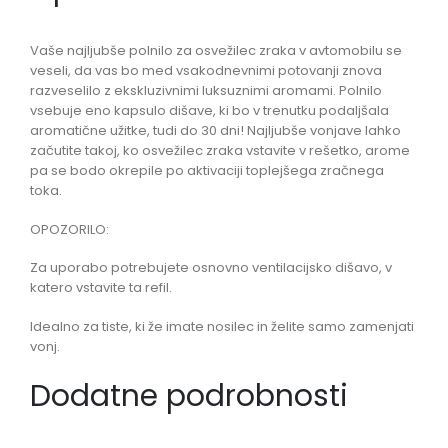
Vaše najljubše polnilo za osvežilec zraka v avtomobilu se
veseli, da vas bo med vsakodnevnimi potovanji znova
razveselilo z ekskluzivnimi luksuznimi aromami. Polnilo
vsebuje eno kapsulo dišave, ki bo v trenutku podaljšala
aromatične užitke, tudi do 30 dni! Najljubše vonjave lahko
začutite takoj, ko osvežilec zraka vstavite v rešetko, arome
pa se bodo okrepile po aktivaciji toplejšega zračnega
toka.
OPOZORILO:
Za uporabo potrebujete osnovno ventilacijsko dišavo, v
katero vstavite ta refil.
Idealno za tiste, ki že imate nosilec in želite samo zamenjati
vonj.
Dodatne podrobnosti