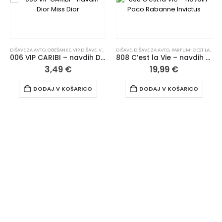
DIŠAVE ZA AVTO
,
OBEŠANKE
,
VIP DIŠAVE
,
VSI IZDELKI
DIŠAVE
,
DIŠAVE ZA AVTO
,
PARFUMI CEST LA VIE
,
S
006 VIP CARIBI – navdih Dior Miss Dior
808 C’est la Vie – navdih Paco Rabanne Invictus
3,49
€
19,99
€
DODAJ V KOŠARICO
DODAJ V KOŠARICO