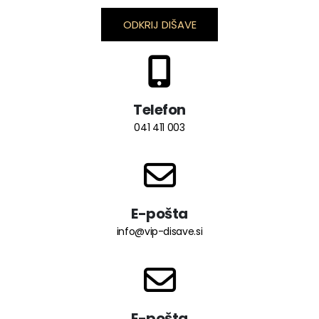
ODKRIJ DIŠAVE
Telefon
041 411 003
E-pošta
info@vip-disave.si
E-pošta