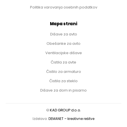
Politika varovanja osebnih podatkov
Mapa strani
Dišave za avto
Obešanke za avto
Ventilacijske dišave
Čistila za avte
Čistilo za armaturo
Čistila za steklo
Dišave za dom in pisarno
©
KAD GROUP d.o.o.
Izdelava:
DEMANET – kreativne rešitve