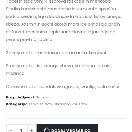
Topel in sijoč vonj, ki izžareva razkošje in mehkobo.
Sladka kombinacija mandarine in kumkvata sprošča
sadno svežino, ki jo dopolnjuje lahkotnost listov črnega
ribeza. Jasmin in sočni akordi marelice prinašajo pridih
nežnosti, mešanica tople sandalovine in jantarja pa
ovije s prijetno toplino.
Zgornje note · mandarina, pomaranča, kumkvat
Srednje note · list črnega ribeza, šmarnica, jasmin,
marelica
Osnovne note · sandalovina, jantar, vanilija, beli mošus
Razpoložljivost:
Na zalogi
Kategorije:
Dišave za avto
,
Obešanke
,
Vsi izdelki
DODAJ V KOŠARICO