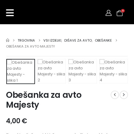
0
TRGOVINA
VSI IZDELKI
,
DIŠAVE ZA AVTO
,
OBEŠANKE
OBEŠANKA ZA AVTO MAJESTY
Obešanka za avto
Majesty
4,00
€