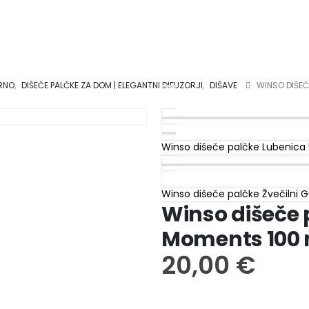
ARNO
,
DIŠEČE PALČKE ZA DOM | ELEGANTNI DIFUZORJI
,
DIŠAVE
WINSO DIŠEČ
Winso dišeče palčke Lubenica
Winso dišeče palčke Žvečilni 
Winso dišeče 
Moments 100 
20,00
€