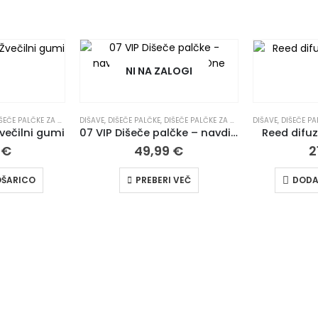
NI NA ZALOGI
 IZDELKI
E PALČKE ZA DOM | ELEGANTNI DIFUZORJI
,
ZA DOM IN PISARNO
DIŠAVE
,
DIŠEČE PALČKE
,
SADNE
,
DIŠEČE PALČKE ZA DOM | ELEGANTNI DIFUZORJI
,
VSI IZDELKI
,
ZA DOM IN PISARNO
DIŠAVE
,
DIŠEČE PA
večilni gumi
07 VIP Dišeče palčke – navdih Paco Rabanne One Million
Reed difu
0
€
49,99
€
2
OŠARICO
PREBERI VEČ
DODA