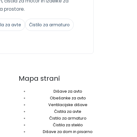
, čistila za motor in izdelke za
za prostore.
ila za avte
Čistilo za armaturo
Mapa strani
Dišave za avto
Obešanke za avto
Ventilacijske dišave
Čistila za avte
Čistilo za armaturo
Čistila za steklo
Dišave za dom in pisarno