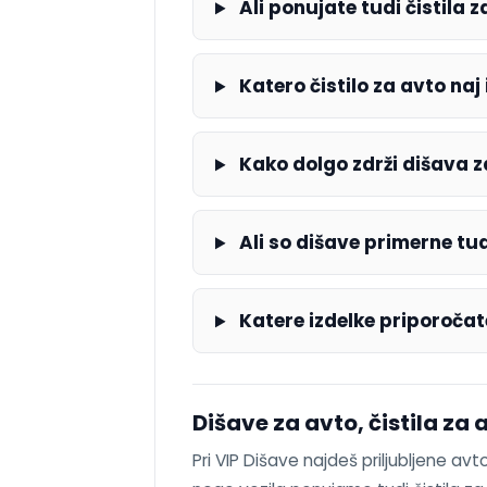
Ali ponujate tudi čistila z
Katero čistilo za avto naj
Kako dolgo zdrži dišava z
Ali so dišave primerne tud
Katere izdelke priporočate
Dišave za avto, čistila za 
Pri VIP Dišave najdeš priljubljene av