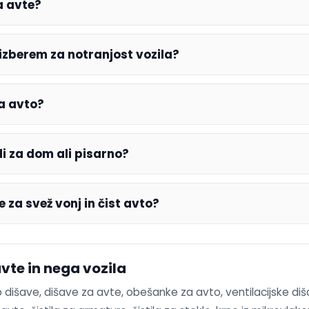
a avte?
 izberem za notranjost vozila?
a avto?
i za dom ali pisarno?
 za svež vonj in čist avto?
avte in nega vozila
to dišave, dišave za avte, obešanke za avto, ventilacijske di