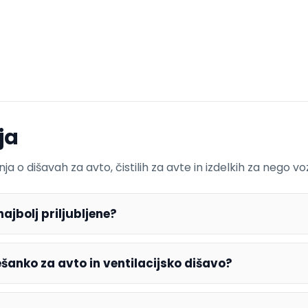
ja
o dišavah za avto, čistilih za avte in izdelkih za nego voz
ajbolj priljubljene?
šanko za avto in ventilacijsko dišavo?