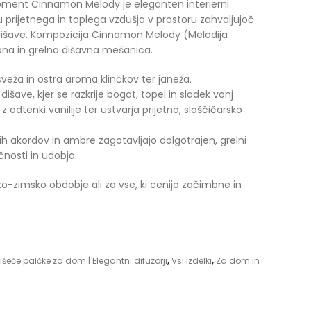
ment Cinnamon Melody je eleganten interierni
prijetnega in toplega vzdušja v prostoru zahvaljujoč
išave. Kompozicija Cinnamon Melody (Melodija
bna in grelna dišavna mešanica.
veža in ostra aroma klinčkov ter janeža.
išave, kjer se razkrije bogat, topel in sladek vonj
 odtenki vanilije ter ustvarja prijetno, slaščičarsko
ih akordov in ambre zagotavljajo dolgotrajen, grelni
nosti in udobja.
ko-zimsko obdobje ali za vse, ki cenijo začimbne in
išeče palčke za dom | Elegantni difuzorji
,
Vsi izdelki
,
Za dom in