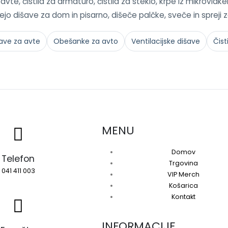
vte, čistila za armaturo, čistila za steklo, krpe iz mikrovlaken
ejo dišave za dom in pisarno, dišeče palčke, sveče in spreji 
ave za avte
Obešanke za avto
Ventilacijske dišave
Čist
MENU
Domov
Telefon
Trgovina
041 411 003
VIP Merch
Košarica
Kontakt
INFORMACIJE