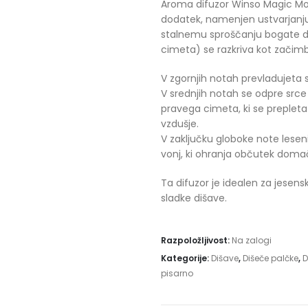
Aroma difuzor Winso Magic Mo
dodatek, namenjen ustvarjanju 
stalnemu sproščanju bogate d
cimeta) se razkriva kot začim
V zgornjih notah prevladujeta s
V srednjih notah se odpre srce d
pravega cimeta, ki se prepleta z
vzdušje.
V zaključku globoke note lesen
vonj, ki ohranja občutek domač
Ta difuzor je idealen za jesens
sladke dišave.
Razpoložljivost:
Na zalogi
Kategorije:
Dišave
,
Dišeče palčke
,
D
pisarno