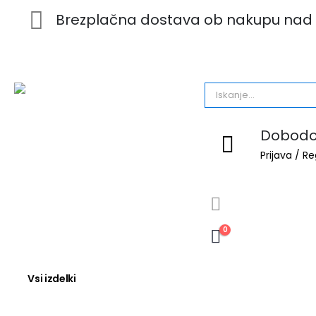
Brezplačna dostava ob nakupu nad 
Dobodoš
Prijava / Re
0
Vsi izdelki
Dišave za avto
Za dom in pisarno