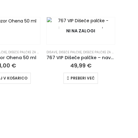
NI NA ZALOGI
LČKE
,
VIP
,
DIŠEČE PALČKE ZA DOM | ELEGANTNI DIFUZORJI
,
VSI IZDELKI
,
ZA DOM IN PISARNO
DIŠAVE
,
DIŠEČE PALČKE
,
VSI IZDELKI
,
DIŠEČE PALČKE ZA DOM | ELEGANTNI DIFUZORJI
,
ZA DOM IN PISARNO
DIŠAVE
,
DI
zor Ohena 50 ml
767 VIP Dišeče palčke – navdih Chanel Coco Mademoiselle
1,00
€
49,99
€
J V KOŠARICO
PREBERI VEČ