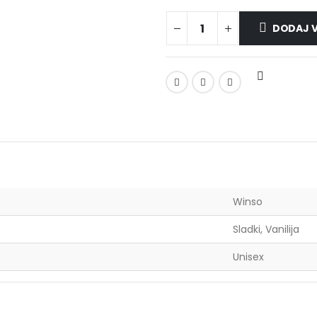
DODAJ V
Winso
Sladki, Vanilija
Unisex