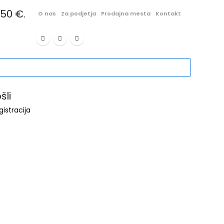
50 €.
O nas
Za podjetja
Prodajna mesta
Kontakt
li
gistracija
Kozmetika in osebna nega
Nega in čiščenje vozila
Te