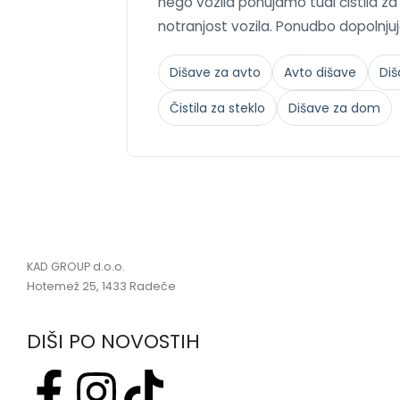
nego vozila ponujamo tudi čistila za a
notranjost vozila. Ponudbo dopolnjuj
Dišave za avto
Avto dišave
Diš
Čistila za steklo
Dišave za dom
KAD GROUP d.o.o.
Hotemež 25, 1433 Radeče
DIŠI PO NOVOSTIH