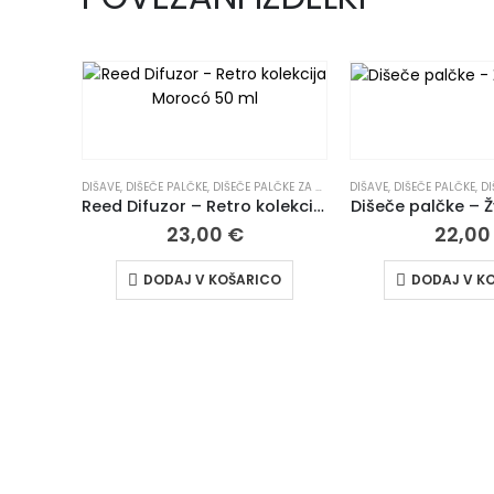
DIŠAVE
,
DIŠEČE PALČKE
,
DIŠEČE PALČKE ZA DOM | ELEGANTNI DIFUZORJI
DIŠAVE
,
DIŠEČE PALČKE
,
VSI
,
DIŠEČ
Reed Difuzor – Retro kolekcija Morocó 50 ml
Dišeče palčke – Ž
23,00
€
22,0
DODAJ V KOŠARICO
DODAJ V K