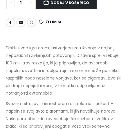
DODAJ V KOŠARICO
ŽELIM SI
Ekskluzivne igre arom, ustvarjene za uživanje v najbolj
nepozabnih življenjskih potovanjih. Dišavni sprej vsebuje
100 mililitrov razkošja, ki je pripravljen, da avtomobil
napolni s svetlimi in dolgotrajnimi aromami. Že po nekaj
razpršilih bodo neželene vonjave, kot so cigaretni, živalski
ali drugi neprijetni vonji, v trenutku odpravljene iz
notranjosti avtomobila.
Svežina citrusov, mirnost arom ali poletna sladkost –
napolnite svoj avto z aromami, ki jih navdihuje narava.
Naša ponudba izdelkov vsebuje širok izbor osvežilcev
zraka, ki so pripravljeni obogatiti vaša vsakodnevna