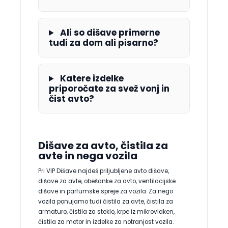
Ali so dišave primerne
tudi za dom ali pisarno?
Katere izdelke
priporočate za svež vonj in
čist avto?
Dišave za avto, čistila za
avte in nega vozila
Pri VIP Dišave najdeš priljubljene avto dišave,
dišave za avte, obešanke za avto, ventilacijske
dišave in parfumske spreje za vozila. Za nego
vozila ponujamo tudi čistila za avte, čistila za
armaturo, čistila za steklo, krpe iz mikrovlaken,
čistila za motor in izdelke za notranjost vozila.