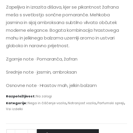
Zapeljiva in izrazita dišava, kjer se pikantnost žafrana
meša s svetlostjo sončne pomaranče. Mehkoba
jasmina in sijaj ambroksana subtilno vlivata občutek
moderne elegance. Bogata kombinacija hrastovega
mahu in jelkinega balzama uzemlji aromo in ustvari
globoko in naravno prijetnost.
Zgornje note · Pomaranča, žafran
Srednje note · jasmin, ambroksan
Osnovne note · Hrastov mah, jelkin balzam
Razpoložljivost:
Na zalogi
Kategorije:
Nega in čiščenje vozila
,
Notranjost vozila
,
Parfumski spreji
,
Vsi izdelki