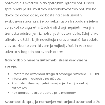
potovanja s svetlimi in dolgotrajnimi igrami not. Dišeči
sprej vsebuje 100 mililitrov visokokakovostnih not, kar bo
dovolj za dolgo časa, da boste na cesti uživali v
ekskluzivnih aromah. Že po nekaj razpršilih bodo neželeni
vonji, kot so cigaretni, živalski ali drugi neprijetni vonji, v
trenutku odstranjeni iz notranjosti avtomobila. Zdaj lahko
uživate v užitkih, ki jih navdihuje narava, vsakič, ko sedete
v avto. Izberite vonj, ki vam je najbolj všeč, in vsak dan
uživajte v bogatih potovanjih arom!
Na kratko o našem avtomobilskem dišavnem
spreju:
Prostornina avtomobilskega dišavnega razpršila – 100 ml.
Intenzivne in dolgotrajne dišave.
Za odstranitev neprijetnih vonjav je dovolj le nekaj
razprškov.
Rok uporabnosti po odprtju je 12 mesecev.
Avtomobilski sprej je namenjen notranjosti avtomobila. Že