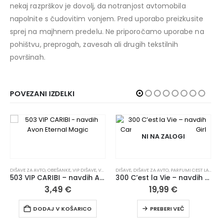
nekaj razprškov je dovolj, da notranjost avtomobila
napolnite s čudovitim vonjem. Pred uporabo preizkusite
sprej na majhnem predelu. Ne priporočamo uporabe na
pohištvu, preprogah, zavesah ali drugih tekstilnih
površinah.
POVEZANI IZDELKI
NI NA ZALOGI
DIŠAVE ZA AVTO
,
OBEŠANKE
,
VIP DIŠAVE
,
VSI IZDELKI
DIŠAVE
,
DIŠAVE ZA AVTO
,
PARFUMI CEST LA VIE
,
S
503 VIP CARIBI – navdih Avon Eternal Magic
300 C’est la Vie – navdih Carolina Herrera Good Girl
3,49
€
19,99
€
DODAJ V KOŠARICO
PREBERI VEČ