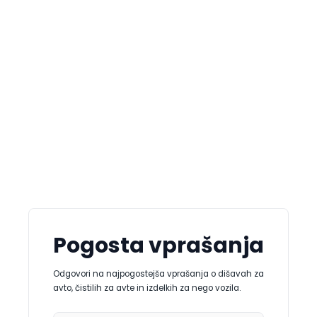
DOM IN PISARNO
Pogosta vprašanja
Odgovori na najpogostejša vprašanja o dišavah za
avto, čistilih za avte in izdelkih za nego vozila.